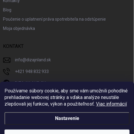
Kontakty
Blog
Poučenie o uplatnení práva spotrebiteľa na odstúpenie
Moja objednávka
KONTAKT
info
@
dizajnland.sk
+421 948 832 933
DIZAJNLAND SK
Používame súbory cookie, aby sme vám umožnili pohodlné
dizajnland.sk/
prehliadanie webovej stránky a vďaka analýze neustále
zlepšovali jej funkcie, výkon a použiteľnosť.
Viac informácií
@dizajnland
Nastavenie