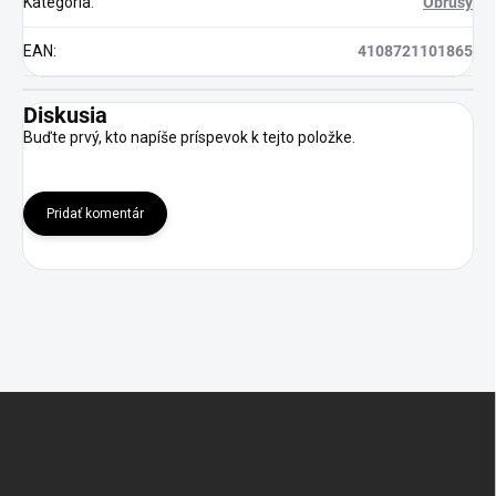
Kategória
:
Obrusy
EAN
:
4108721101865
Diskusia
Buďte prvý, kto napíše príspevok k tejto položke.
Pridať komentár
Z
á
p
ä