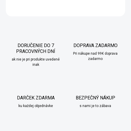
OPÝTAŤ SA
STRÁŽIŤ
DORUČENIE DO 7
DOPRAVA ZADARMO
PRACOVNÝCH DNÍ
Pri nákupe nad 99€ doprava
zadarmo
ak nie je pri produkte uvedené
inak
DARČEK ZDARMA
BEZPEČNÝ NÁKUP
ku každej objednávke
s nami je to zábava