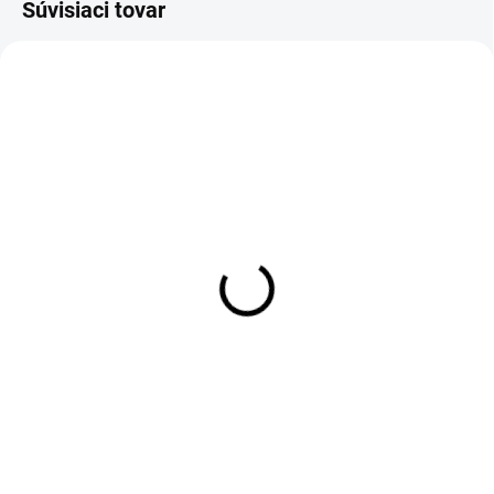
Súvisiaci tovar
NOVINKA
SKLADOM
SKLADOM
(5 KS)
Obrus na stôl Folk
Adventný kalendár pre
kašubský tmavý
deti s antistresovými
140x200
hračkami
€73,90
€24,95
Do košíka
Do košíka