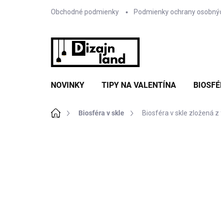
Prejsť
Obchodné podmienky
Podmienky ochrany osobný
na
obsah
NOVINKY
TIPY NA VALENTÍNA
BIOSFÉ
Domov
Biosféra v skle
Biosféra v skle zložená z
Neohodnotené
Podrobnosti hodnote
VÝPREDAJ