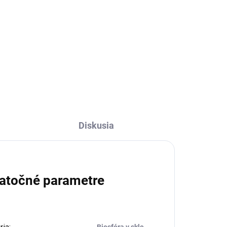
Diskusia
atočné parametre
Biosféra v skle