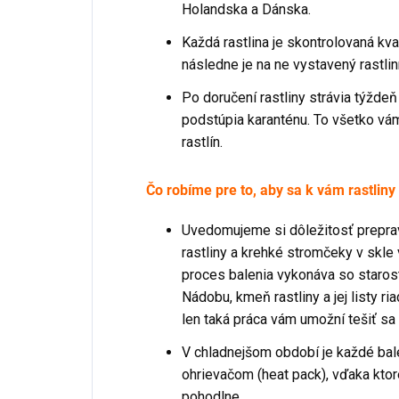
Holandska a Dánska.
Každá rastlina je skontrolovaná kv
následne je na ne vystavený rastlin
Po doručení rastliny strávia týžde
podstúpia karanténu. To všetko vá
rastlín.
Čo robíme pre to, aby sa k vám rastliny 
Uvedomujeme si dôležitosť preprav
rastliny a krehké stromčeky v skl
proces balenia vykonáva so starost
Nádobu, kmeň rastliny a jej listy r
len taká práca vám umožní tešiť sa z
V chladnejšom období je každé bal
ohrievačom (heat pack), vďaka ktoré
pohodlne.