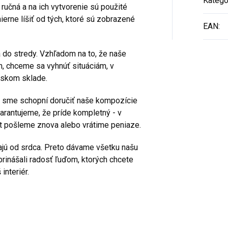
Kategó
ručná a na ich vytvorenie sú použité
ierne líšiť od tých, ktoré sú zobrazené
EAN
:
 do stredy. Vzhľadom na to, že naše
n, chceme sa vyhnúť situáciám, v
érskom sklade.
 sme schopní doručiť naše kompozície
rantujeme, že príde kompletný - v
 pošleme znova alebo vrátime peniaze.
ajú od srdca. Preto dávame všetku našu
prinášali radosť ľuďom, ktorých chcete
interiér.