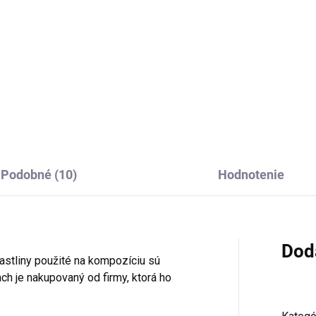
ečtanu
39,90
Detail
Podobné (10)
Hodnotenie
Dod
Rastliny použité na kompozíciu sú
ch je nakupovaný od firmy, ktorá ho