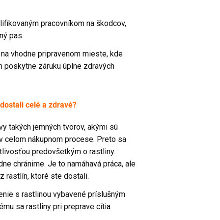
alifikovaným pracovníkom na škodcov,
ný pas.
ň na vhodne pripravenom mieste, kde
m poskytne záruku úplne zdravých
dostali celé a zdravé?
y takých jemných tvorov, akými sú
e v celom nákupnom procese. Preto sa
livosťou predovšetkým o rastliny.
iadne chránime. Je to namáhavá práca, ale
 rastlín, ktoré ste dostali.
enie s rastlinou vybavené príslušným
mu sa rastliny pri preprave cítia