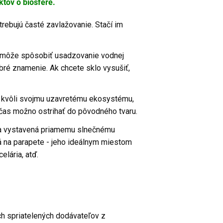
ktov o biosfére.
rebujú časté zavlažovanie. Stačí im
e, môže spôsobiť usadzovanie vodnej
obré znamenie. Ak chcete sklo vysušiť,
é kvôli svojmu uzavretému ekosystému,
a čas možno ostrihať do pôvodného tvaru.
ola vystavená priamemu slnečnému
á na parapete - jeho ideálnym miestom
elária, atď.
h spriatelených dodávateľov z