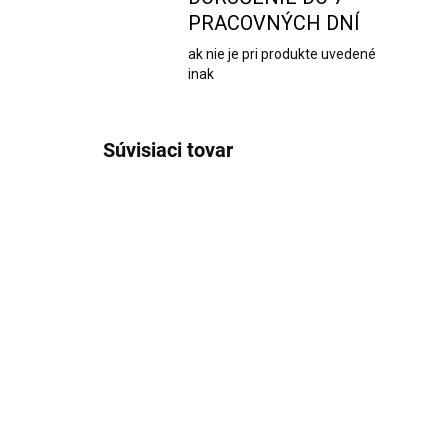
PRACOVNÝCH DNÍ
ak nie je pri produkte uvedené
inak
Súvisiaci tovar
TIP
6029
MOMENTÁLNE NEDOSTUPNÉ
Biosféra v skle Fitónia,
Bio
mach a brečtan 26cm
fic