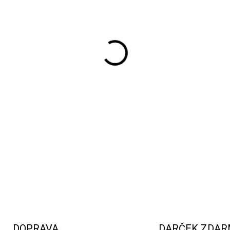
Biosféra zložená z ficusu a
vynikne v každom priestore
DETAILNÉ INFORMÁCIE
DOPRAVA
DARČEK ZDA