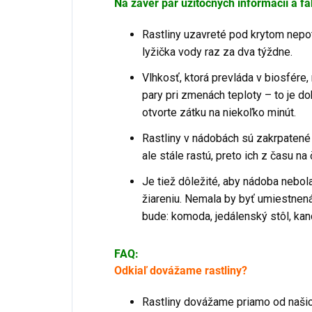
Na záver pár užitočných informácií a fa
Rastliny uzavreté pod krytom nepot
lyžička vody raz za dva týždne.
Vlhkosť, ktorá prevláda v biosfér
pary pri zmenách teploty – to je d
otvorte zátku na niekoľko minút.
Rastliny v nádobách sú zakrpaten
ale stále rastú, preto ich z času n
Je tiež dôležité, aby nádoba neb
žiareniu. Nemala by byť umiestnen
bude: komoda, jedálenský stôl, kanc
FAQ:
Odkiaľ dovážame rastliny?
Rastliny dovážame priamo od našic