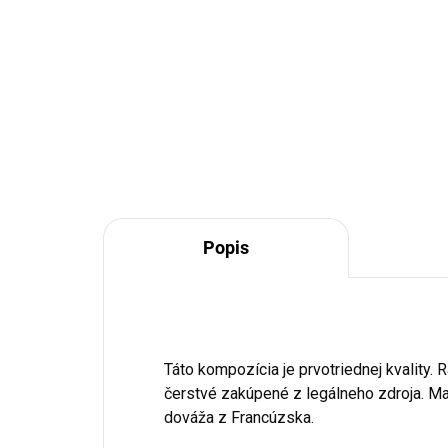
br
€61,90
€1
Detail
Popis
Táto kompozícia je prvotriednej kvality. 
čerstvé zakúpené z legálneho zdroja. Ma
dováža z Francúzska.