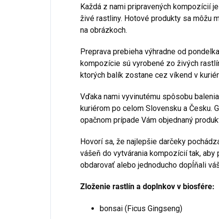
Každá z nami pripravených kompozícií je 
živé rastliny. Hotové produkty sa môžu m
na obrázkoch.
Preprava prebieha výhradne od pondelka
kompozície sú vyrobené zo živých rastlí
ktorých balík zostane cez víkend v kuri
Vďaka nami vyvinutému spôsobu balenia
kuriérom po celom Slovensku a Česku. Ga
opačnom prípade Vám objednaný produkt
Hovorí sa, že najlepšie darčeky pochádz
vášeň do vytvárania kompozícií tak, aby 
obdarovať alebo jednoducho dopĺňali váš 
Zloženie rastlín a doplnkov v biosfére:
bonsai (Ficus Gingseng)