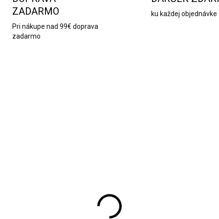
ZADARMO
ku každej objednávke
Pri nákupe nad 99€ doprava
zadarmo
6010
ZADARMO
MOMENTÁLNE NEDOSTUPNÉ
sféra v skle zložená z
usu, machu, fitónie a