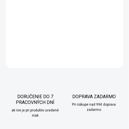
Veľký veľkonočný zajačik je šarmantná dekorácia s veselou
tváričkou a krásnym outfitom. Vďaka mäkkému drôtiku v ušiach
si ho môžete vytvarovať ako chcete. Figúrka stojí stabilne,
pretože na základni je do tela všité ťažítko.
DETAILNÉ INFORMÁCIE
OPÝTAŤ SA
STRÁŽIŤ
DORUČENIE DO 7
DOPRAVA ZADARMO
PRACOVNÝCH DNÍ
Pri nákupe nad 99€ doprava
zadarmo
ak nie je pri produkte uvedené
inak