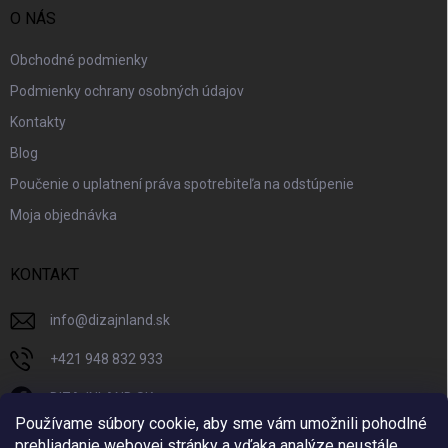
O NÁS
Obchodné podmienky
Podmienky ochrany osobných údajov
Kontakty
Blog
Poučenie o uplatnení práva spotrebiteľa na odstúpenie
Moja objednávka
KONTAKT
info
@
dizajnland.sk
+421 948 832 933
DIZAJNLAND SK
Používame súbory cookie, aby sme vám umožnili pohodlné
dizajnland.sk/
prehliadanie webovej stránky a vďaka analýze neustále