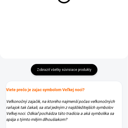
€8,90
XL
Detail
€46,95
Do košíka
Zobraziť všetky súvisiace produkty
Viete prečo je zajac symbolom Veľkej noci?
Veľkonočný zajačik, na ktorého najmenší počas veľkonočných
raňajok tak čakali, sa stal jedným z najdôležitejších symbolov
Veľkej noci. Odkiaľ pochádza táto tradícia a aká symbolika sa
spája s týmto milým dlhoušiakom?