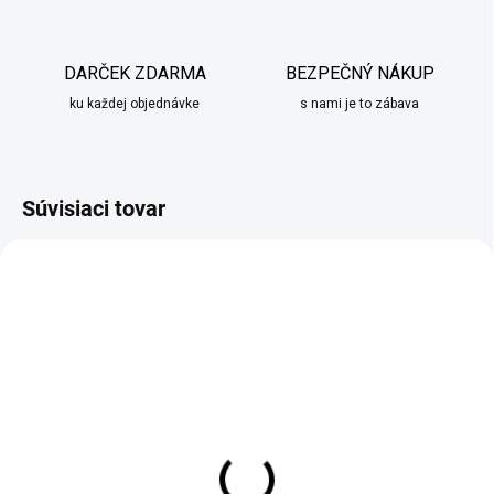
DARČEK ZDARMA
BEZPEČNÝ NÁKUP
ku každej objednávke
s nami je to zábava
Súvisiaci tovar
TIP
SKLADOM
VYPREDANÉ
Dekorácia Veľkonočný
Záhradný trpaslík V
zajačik s mrkvou farebný