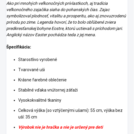
Ako pri mnohých veľkonočných prívlastkoch, aj tradícia
veľkonočného zajačika siaha do pohanských čias. Zajac
symbolizoval plodnosť, vitalitu a prosperitu, ako aj znovuzrodenú
prírodu po zime. Legenda hovorí, že to bolo obľúbené zviera
predkresťanskej bohyne Eostre, ktorú uctievali s príchodom jari.
Anglický názov Easter pochádza teda z jej mena.
Špecifikácia:
Starostlivo vyrobené
Tvarované uši
Krásne farebné oblečenie
Stabilné vďaka vnútornej záťaži
Vysokokvalitné tkaniny
Celková výška (so vztýčenými ušami): 55 cm, výška bez
uší: 35 cm
Výrobok nie je hračka a nie je určený pre deti