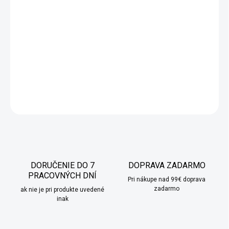
−
+
Pridať do košíka
Ručne vyrobený 100% keramický kvetináč doplnený
stabilizovaným lišajníkom, ktorý k
rásne oživí každý interiér.
DETAILNÉ INFORMÁCIE
OPÝTAŤ SA
STRÁŽIŤ
DORUČENIE DO 7
DOPRAVA ZADARMO
PRACOVNÝCH DNÍ
Pri nákupe nad 99€ doprava
zadarmo
ak nie je pri produkte uvedené
inak