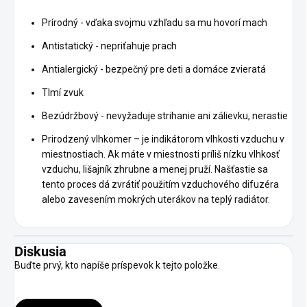
Prírodný - vďaka svojmu vzhľadu sa mu hovorí mach
Antistatický - nepriťahuje prach
Antialergický - bezpečný pre deti a domáce zvieratá
Tlmí zvuk
Bezúdržbový - nevyžaduje strihanie ani zálievku, nerastie
Prirodzený vlhkomer – je indikátorom vlhkosti vzduchu v
miestnostiach. Ak máte v miestnosti príliš nízku vlhkosť
vzduchu, lišajník zhrubne a menej pruží. Našťastie sa
tento proces dá zvrátiť použitím vzduchového difuzéra
alebo zavesením mokrých uterákov na teplý radiátor.
Diskusia
Buďte prvý, kto napíše príspevok k tejto položke.