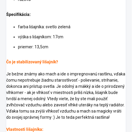
Špecifikácia:
farba lišajníka: svetlo zelená
výška s lišajníkom: 17cm
priemer: 13,5cm
Čo je stabilizovaný lišajník?
Je bežne známy ako mach a ide o impregnovanú rastlinu, vďaka
čomu nepotrebuje žiadnu starostlivosť - polievanie, strihanie,
dokonca ani prístup svetla. Je odolný a mäkký a ide o prirodzený
vlhkomer - ak je vlhkosť v miestnosti príliš nízka, lišajník bude
tvrdší a menej odolný. Vtedy viete, že by ste mali použiť
zvlhčovač vzduchu alebo zavesiť vlhké uteráky na teplý radiátor.
Vďaka tomu sa zvýši vlhkosť vzduchu a mach sa magicky vráti
do svojej správnej formy :) Je to teda perfektná rastlina!
Vlastnosti lišajníka: