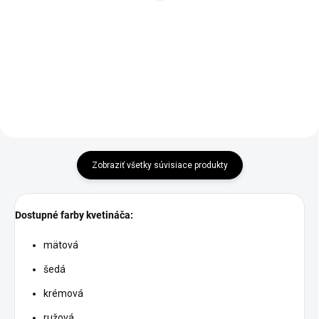
€46,90
€22,90
Do košíka
Do košíka
Zobraziť všetky súvisiace produkty
Dostupné farby kvetináča:
mätová
šedá
krémová
ružová