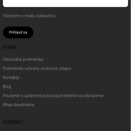
Vložením e-mailu súhlasíte s
podmienkami ochrany osobných
údajov
Prihlásiť sa
O NÁS
Obchodné podmienky
Podmienky ochrany osobných údajov
Kontakty
Blog
Poučenie o uplatnení práva spotrebiteľa na odstúpenie
Moja objednávka
KONTAKT