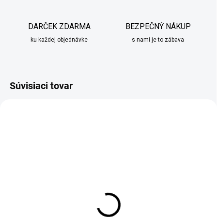
DARČEK ZDARMA
BEZPEČNÝ NÁKUP
ku každej objednávke
s nami je to zábava
Súvisiaci tovar
SKLADOM
SKLADOM
Stabilizovaný lišajník v
Stabilizovaný lišajník v
keramickom kvetináči II
kvetináči