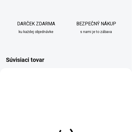
DARČEK ZDARMA
BEZPEČNÝ NÁKUP
ku každej objednávke
s nami je to zábava
Súvisiaci tovar
SKLADOM
SKLADOM
Drevená ozdoba na
Adventný kalendár