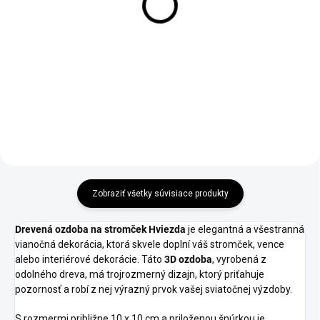
stromček Vianočný
Yankee Candle
Stromček
€69,95
€4,95
Do košíka
Do košíka
Zobraziť všetky súvisiace produkty
Drevená ozdoba na stromček Hviezda
je elegantná a všestranná
vianočná dekorácia, ktorá skvele doplní váš stromček, vence
alebo interiérové dekorácie. Táto
3D ozdoba
, vyrobená z
odolného dreva, má trojrozmerný dizajn, ktorý priťahuje
pozornosť a robí z nej výrazný prvok vašej sviatočnej výzdoby.
S rozmermi približne 10 x 10 cm a priloženou šnúrkou je