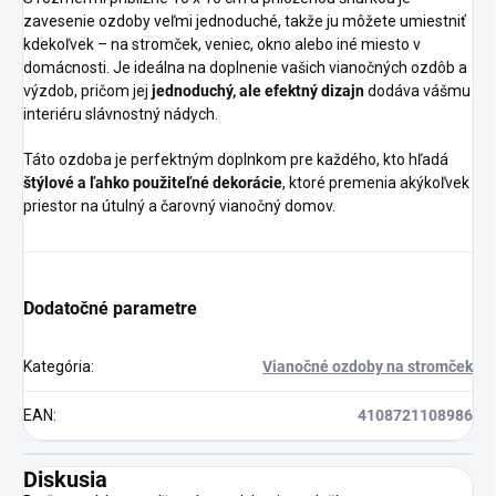
zavesenie ozdoby veľmi jednoduché, takže ju môžete umiestniť
kdekoľvek – na stromček, veniec, okno alebo iné miesto v
domácnosti. Je ideálna na doplnenie vašich vianočných ozdôb a
výzdob, pričom jej
jednoduchý, ale efektný dizajn
dodáva vášmu
interiéru slávnostný nádych.
Táto ozdoba je perfektným doplnkom pre každého, kto hľadá
štýlové a ľahko použiteľné dekorácie
, ktoré premenia akýkoľvek
priestor na útulný a čarovný vianočný domov.
Dodatočné parametre
Kategória
:
Vianočné ozdoby na stromček
EAN
:
4108721108986
Diskusia