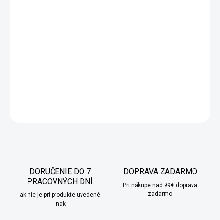
Drevená ozdoba na stromček Hviezda
je elegantná 3D dekorácia
vyrobená z odolného dreva, ktorá dodá vášmu vianočnému
stromčeku slávnostný nádych. Vďaka svojej pevnej konštrukcii ju
môžete zavesiť nielen v interiéri, ale aj vonku. Táto krásne
maľovaná ozdoba v tvare hviezdy prinesie do každej miestnosti
čarovnú sviatočnú atmosféru.
DETAILNÉ INFORMÁCIE
OPÝTAŤ SA
STRÁŽIŤ
DORUČENIE DO 7
DOPRAVA ZADARMO
PRACOVNÝCH DNÍ
Pri nákupe nad 99€ doprava
zadarmo
ak nie je pri produkte uvedené
inak