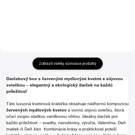
Do košíka
Do košíka
Zobraziť všetky súvisiace produkty
Darčekový box s červenými mydlovými kvetmi a sójovou
sviečkou – elegantný a ekologický darček na každú
príležitosť
Táto luxusná kvetinová krabička obsahuje nádhernú kompozíciu
červených mydlových kvetov
a vonnú sójovú sviečku, ktorá
očarí svojou sladkou vanilkovou vôňou. Ideálny darček pre
každú príležitosť – svadby, narodeniny, výročia, Valentína, Deň
matiek či Deň žien. Kombinácia krásy a praktickosti poteší