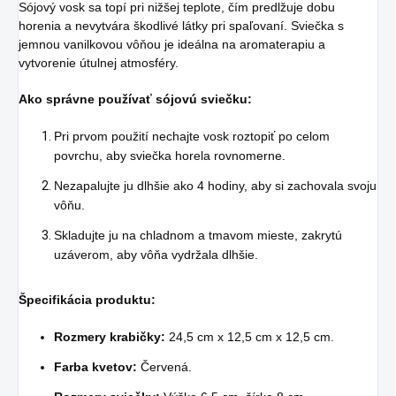
Sójový vosk sa topí pri nižšej teplote, čím predlžuje dobu
horenia a nevytvára škodlivé látky pri spaľovaní. Sviečka s
jemnou vanilkovou vôňou je ideálna na aromaterapiu a
vytvorenie útulnej atmosféry.
Ako správne používať sójovú sviečku:
Pri prvom použití nechajte vosk roztopiť po celom
povrchu, aby sviečka horela rovnomerne.
Nezapalujte ju dlhšie ako 4 hodiny, aby si zachovala svoju
vôňu.
Skladujte ju na chladnom a tmavom mieste, zakrytú
uzáverom, aby vôňa vydržala dlhšie.
Špecifikácia produktu:
Rozmery krabičky:
24,5 cm x 12,5 cm x 12,5 cm.
Farba kvetov:
Červená.