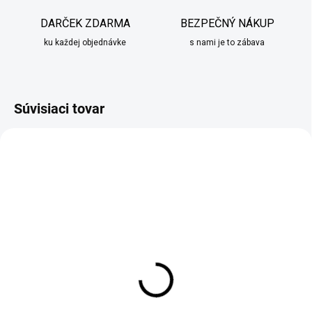
DARČEK ZDARMA
BEZPEČNÝ NÁKUP
ku každej objednávke
s nami je to zábava
Súvisiaci tovar
TIP
AKCIA
SKLADOM
SKLADOM
Veľkonočné vajíčka 12ks
Servírovacia doska z
trojfarebné
dubového dreva 48x29
€12,95
€49,90