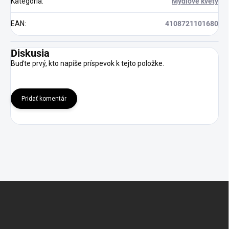
Kategória
:
Mydlové kvety
EAN
:
4108721101680
Diskusia
Buďte prvý, kto napíše príspevok k tejto položke.
Pridať komentár
Z
á
p
ä