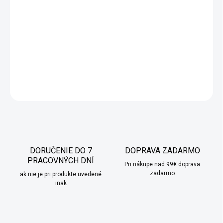
sviečkou
je elegantným a trvácnym darčekom na každú
príležitosť. Krásna kvetinová kompozícia obklopuje vonnú sviečku
zo sójového vosku, ktorá prináša harmóniu a relax. Zabalený v
luxusnej zlatej taške, tento box poteší svojou krásou a
praktickosťou.
Ideálny darček, ktorý očarí a poteší.
DETAILNÉ INFORMÁCIE
OPÝTAŤ SA
STRÁŽIŤ
DORUČENIE DO 7
DOPRAVA ZADARMO
PRACOVNÝCH DNÍ
Pri nákupe nad 99€ doprava
zadarmo
ak nie je pri produkte uvedené
inak