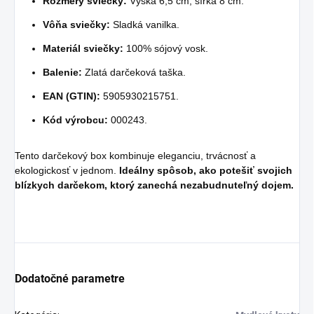
Rozmery sviečky:
Výška 6,5 cm, šírka 8 cm.
Vôňa sviečky:
Sladká vanilka.
Materiál sviečky:
100% sójový vosk.
Balenie:
Zlatá darčeková taška.
EAN (GTIN):
5905930215751.
Kód výrobcu:
000243.
Tento darčekový box kombinuje eleganciu, trvácnosť a
ekologickosť v jednom.
Ideálny spôsob, ako potešiť svojich
blízkych darčekom, ktorý zanechá nezabudnuteľný dojem.
Dodatočné parametre