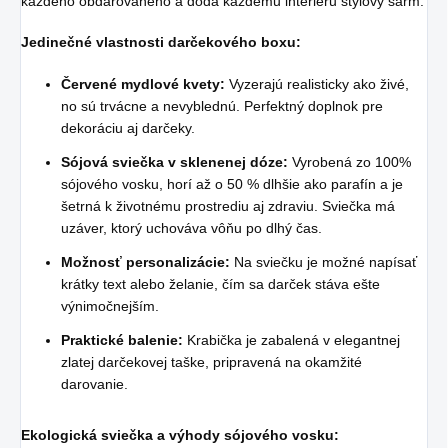
každého obdarovaného a dodá každému interiéru štýlový šarm.
Jedinečné vlastnosti darčekového boxu:
Červené mydlové kvety:
Vyzerajú realisticky ako živé,
no sú trvácne a nevyblednú. Perfektný doplnok pre
dekoráciu aj darčeky.
Sójová sviečka v sklenenej dóze:
Vyrobená zo 100%
sójového vosku, horí až o 50 % dlhšie ako parafín a je
šetrná k životnému prostrediu aj zdraviu. Sviečka má
uzáver, ktorý uchováva vôňu po dlhý čas.
Možnosť personalizácie:
Na sviečku je možné napísať
krátky text alebo želanie, čím sa darček stáva ešte
výnimočnejším.
Praktické balenie:
Krabička je zabalená v elegantnej
zlatej darčekovej taške, pripravená na okamžité
darovanie.
Ekologická sviečka a výhody sójového vosku: