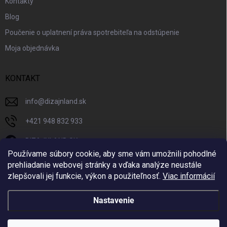
Kontakty
Blog
Poučenie o uplatnení práva spotrebiteľa na odstúpenie
Moja objednávka
KONTAKT
info
@
dizajnland.sk
+421 948 832 933
DIZAJNLAND SK
Používame súbory cookie, aby sme vám umožnili pohodlné
dizajnland.sk/
prehliadanie webovej stránky a vďaka analýze neustále
zlepšovali jej funkcie, výkon a použiteľnosť.
Viac informácií
@dizajnland
Nastavenie