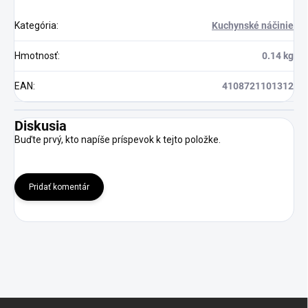
Kategória
:
Kuchynské náčinie
Hmotnosť
:
0.14 kg
EAN
:
4108721101312
Diskusia
Buďte prvý, kto napíše príspevok k tejto položke.
Pridať komentár
Z