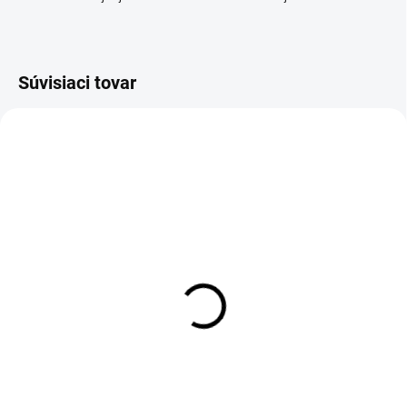
Súvisiaci tovar
SKLADOM
DODANIE DO 3 TÝŽDŇOV
LED Vianočný sob III
3D obraz z dreva Hlavy
€169,95
€62,90
Do košíka
Do košíka