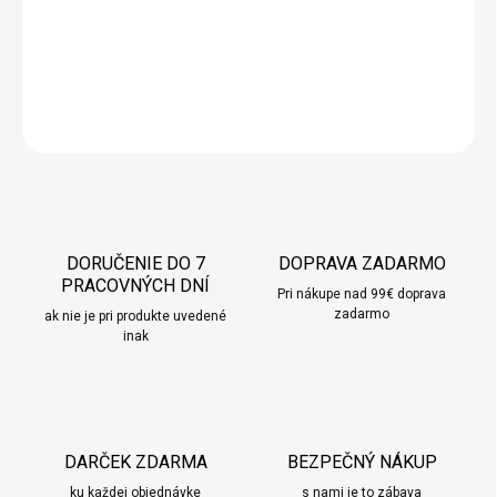
Kovové formičky na vykrajovanie sušienok a perníkov. Sada
obsahuje 15 kusov formičiek rôznych tvarov a veľkostí.
DETAILNÉ INFORMÁCIE
OPÝTAŤ SA
STRÁŽIŤ
DORUČENIE DO 7
DOPRAVA ZADARMO
PRACOVNÝCH DNÍ
Pri nákupe nad 99€ doprava
zadarmo
ak nie je pri produkte uvedené
inak
DARČEK ZDARMA
BEZPEČNÝ NÁKUP
ku každej objednávke
s nami je to zábava