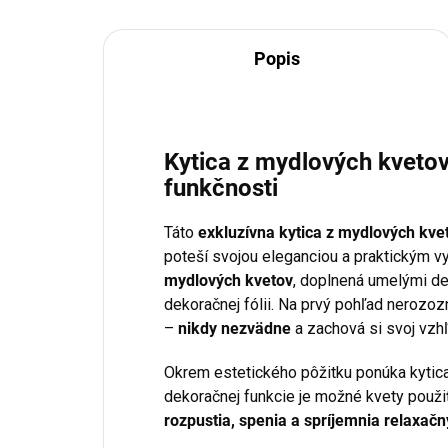
Popis
Kytica z mydlových kvetov
funkčnosti
Táto
exkluzívna kytica z mydlových kve
poteší svojou eleganciou a praktickým vy
mydlových kvetov
, doplnená umelými de
dekoračnej fólii. Na prvý pohľad nerozoz
–
nikdy nezvädne
a zachová si svoj vzh
Okrem estetického pôžitku ponúka kytica 
dekoračnej funkcie je možné kvety použi
rozpustia, spenia a spríjemnia relaxač