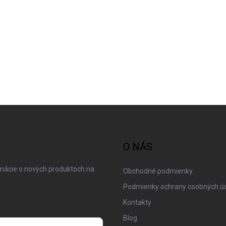
O NÁS
rmácie o nových produktoch na
Obchodné podmienky
Podmienky ochrany osobných ú
Kontakty
Blog