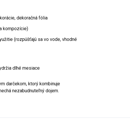
orácie, dekoračná fólia
a kompozície)
yužitie (rozpúšťajú sa vo vode, vhodné
ydržia dlhé mesiace
nym darčekom, ktorý kombinuje
anechá nezabudnuteľný dojem.