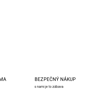
Pridať do košíka
ája krásu a praktickosť.
Nevädnú, dlhé mesiace
edinečná dekorácia. Neskôr ich môžete použiť do
a a vytvoria bohatú penu.
OPÝTAŤ SA
STRÁŽIŤ
RMA
BEZPEČNÝ NÁKUP
s nami je to zábava