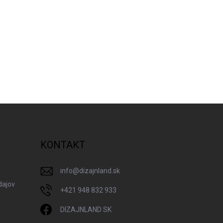
KONTAKT
info
@
dizajnland.sk
dajov
+421 948 832 933
DIZAJNLAND SK