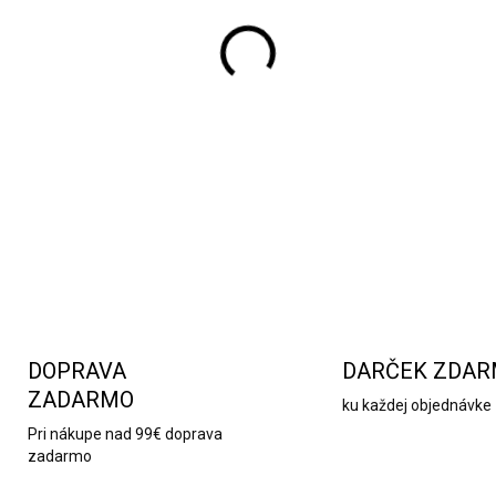
−
+
Kytica z mydlových kvetov
sp
krásne voňajú
a slúžia ako j
kúpeľa, kde sa kvety rozpusti
DETAILNÉ INFORMÁCIE
DOPRAVA
DARČEK ZDA
ZADARMO
ku každej objednávke
Pri nákupe nad 99€ doprava
zadarmo