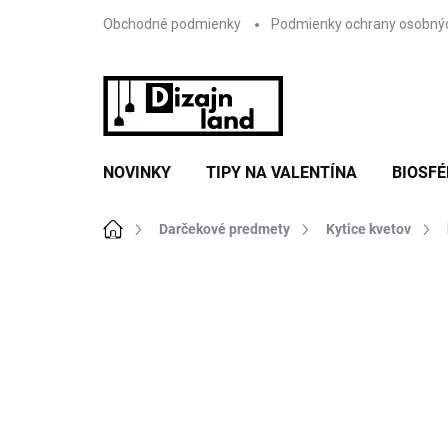
Prejsť
Obchodné podmienky
Podmienky ochrany osobný
na
obsah
NOVINKY
TIPY NA VALENTÍNA
BIOSFÉ
Domov
Darčekové predmety
Kytice kvetov
Neohodnotené
Podrobnosti hodnote
NOVINKA