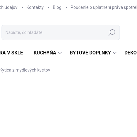
ch údajov
Kontakty
Blog
Poučenie o uplatnení práva spotre
Hľadať
RA V SKLE
KUCHYŇA
BYTOVÉ DOPLNKY
DEKO
Kytica z mydlových kvetov
nia
€36,95
Jednotková
SKLADOM
cena: