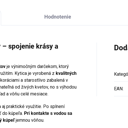
Hodnotenie
 – spojenie krásy a
Dod
tov
je výnimočným darčekom, ktorý
užitím. Kytica je vyrobená z
kvalitných
Kategó
koráciami a starostlivo zabalená v
nateľná od živých kvetov, no s výhodou
EAN
:
ľad a vôňu celé mesiace.
aj praktické využitie. Po splnení
ť do kúpeľa.
Pri kontakte s vodou sa
ný kúpeľ
jemnou vôňou.