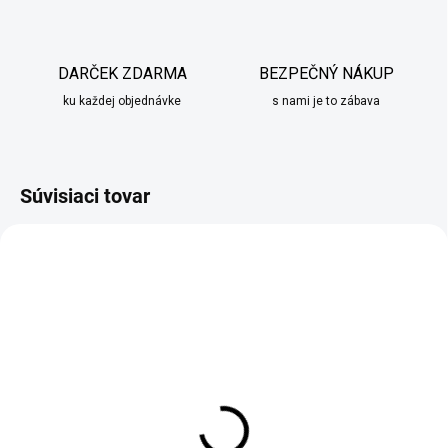
DARČEK ZDARMA
BEZPEČNÝ NÁKUP
ku každej objednávke
s nami je to zábava
Súvisiaci tovar
SKLADOM
SKLADOM
Vianočné gule 20ks
Vianočné gule 20ks