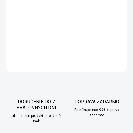
Modré vianočné gule
prinesú do vašich Vianoc eleganciu a štýl.
Set obsahuje
30 nerozbitných ozdôb
s priemerom 6 cm v
odtieňoch
námorníckej modrej
a rôznych povrchových úpravách:
matné, lesklé a trblietavé
. Vďaka
odolnému plastu
a priloženým
šnúrkam na zavesenie sú bezpečné a praktické pre každú
domácnosť. Perfektné na vytvorenie kúzelnej vianočnej
atmosféry!
DETAILNÉ INFORMÁCIE
OPÝTAŤ SA
STRÁŽIŤ
DORUČENIE DO 7
DOPRAVA ZADARMO
PRACOVNÝCH DNÍ
Pri nákupe nad 99€ doprava
zadarmo
ak nie je pri produkte uvedené
inak