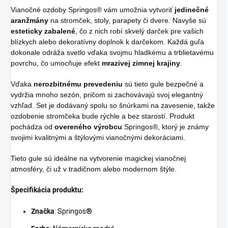
Vianočné ozdoby Springos® vám umožnia vytvoriť
jedinečné
aranžmány
na stromček, stoly, parapety či dvere. Navyše sú
esteticky zabalené
, čo z nich robí skvelý darček pre vašich
blízkych alebo dekoratívny doplnok k darčekom. Každá guľa
dokonale odráža svetlo vďaka svojmu hladkému a trblietavému
povrchu, čo umocňuje efekt
mrazivej zimnej krajiny
.
Vďaka
nerozbitnému prevedeniu
sú tieto gule bezpečné a
vydržia mnoho sezón, pričom si zachovávajú svoj elegantný
vzhľad. Set je dodávaný spolu so šnúrkami na zavesenie, takže
ozdobenie stromčeka bude rýchle a bez starostí. Produkt
pochádza od
overeného výrobcu
Springos®, ktorý je známy
svojimi kvalitnými a štýlovými vianočnými dekoráciami.
Tieto gule sú ideálne na vytvorenie magickej vianočnej
atmosféry, či už v tradičnom alebo modernom štýle.
Špecifikácia produktu:
Značka
: Springos®