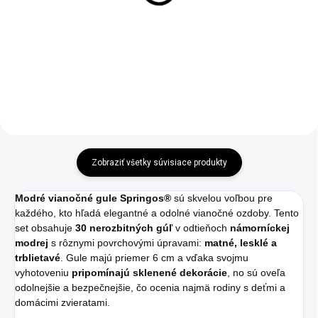
modré
ružové
€24,95
€39,95
Do košíka
Do košíka
Zobraziť všetky súvisiace produkty
Modré vianočné gule Springos®
sú skvelou voľbou pre
každého, kto hľadá elegantné a odolné vianočné ozdoby. Tento
set obsahuje
30 nerozbitných gúľ
v odtieňoch
námorníckej
modrej
s rôznymi povrchovými úpravami:
matné, lesklé a
trblietavé
. Gule majú priemer 6 cm a vďaka svojmu
vyhotoveniu
pripomínajú sklenené dekorácie
, no sú oveľa
odolnejšie a bezpečnejšie, čo ocenia najmä rodiny s deťmi a
domácimi zvieratami.