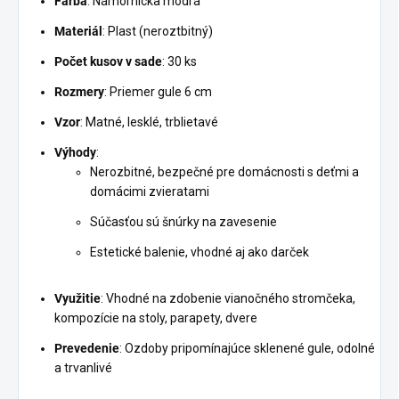
Farba
: Námornícka modrá
Materiál
: Plast (neroztbitný)
Počet kusov v sade
: 30 ks
Rozmery
: Priemer gule 6 cm
Vzor
: Matné, lesklé, trblietavé
Výhody
:
Nerozbitné, bezpečné pre domácnosti s deťmi a
domácimi zvieratami
Súčasťou sú šnúrky na zavesenie
Estetické balenie, vhodné aj ako darček
Využitie
: Vhodné na zdobenie vianočného stromčeka,
kompozície na stoly, parapety, dvere
Prevedenie
: Ozdoby pripomínajúce sklenené gule, odolné
a trvanlivé