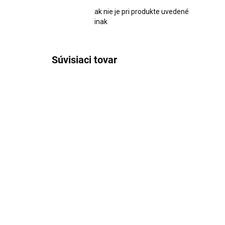
ak nie je pri produkte uvedené
inak
Súvisiaci tovar
1599
SKLADOM
Nástenné lepiace XXL
Ná
hodiny čierne II
35
€52,90
€4