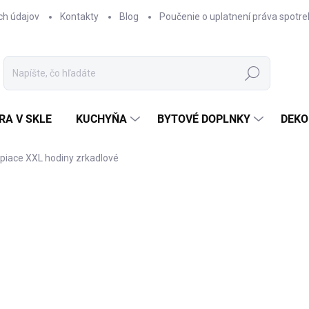
ch údajov
Kontakty
Blog
Poučenie o uplatnení práva spotre
Hľadať
RA V SKLE
KUCHYŇA
BYTOVÉ DOPLNKY
DEKO
piace XXL hodiny zrkadlové
nia
€63,90
Jednotková
SKLADOM
cena:
−
+