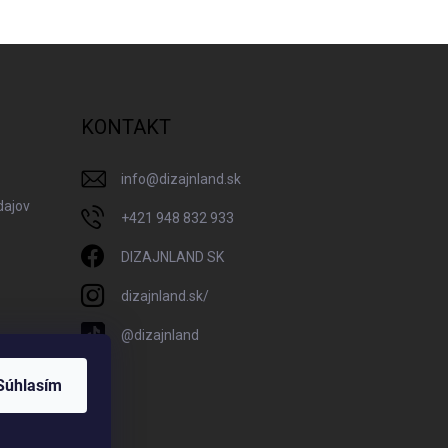
KONTAKT
info
@
dizajnland.sk
dajov
+421 948 832 933
DIZAJNLAND SK
dizajnland.sk/
@dizajnland
Súhlasím