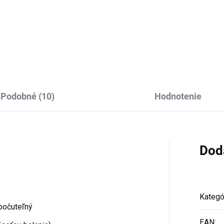
Do košíka
Do košíka
Podobné (10)
Hodnotenie
Dod
Kategó
epočuteľný
EAN
: