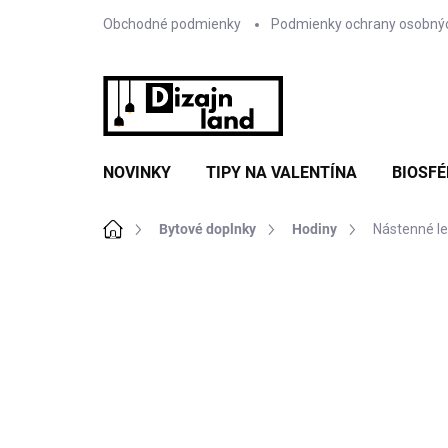
Prejsť
Obchodné podmienky
Podmienky ochrany osobný
na
obsah
NOVINKY
TIPY NA VALENTÍNA
BIOSFÉ
Domov
Bytové doplnky
Hodiny
Nástenné le
Neohodnotené
Podrobnosti hodnote