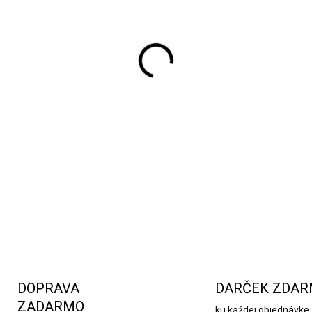
Nástenné hodiny majú inovat
mnohých ľudí vo vašej útuln
DETAILNÉ INFORMÁCIE
DOPRAVA
DARČEK ZDA
ZADARMO
ku každej objednávke