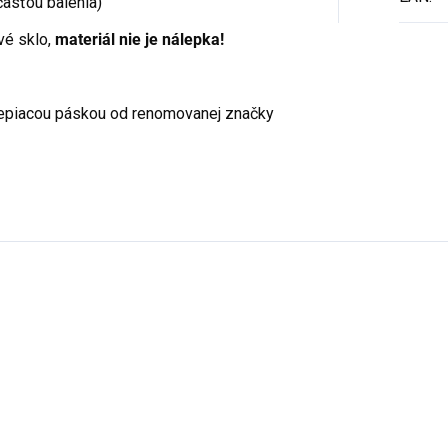
účasťou balenia)
é sklo,
materiál nie je nálepka!
 lepiacou páskou od renomovanej značky