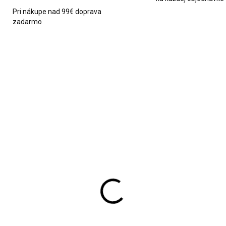
Pri nákupe nad 99€ doprava
zadarmo
2060
SKLADOM
SKL
stenné hodiny čierne
Nástenné lepiace XXL
cm
hodiny čierne
6,90
€52,90