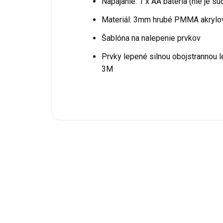
Napájanie: 1 x AA batéria (nie je s
Materiál: 3mm hrubé PMMA akrylov
Šablóna na nalepenie prvkov
Prvky lepené silnou obojstrannou
3M