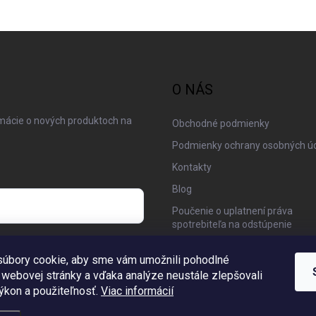
O NÁS
rmácie o nových produktoch na
Obchodné podmienky
Podmienky ochrany osobných ú
Kontakty
Blog
Poučenie o uplatnení práva
spotrebiteľa na odstúpenie
 osobných údajov
Moja objednávka
úbory cookie, aby sme vám umožnili pohodlné
 webovej stránky a vďaka analýze neustále zlepšovali
 výkon a použiteľnosť.
Viac informácií