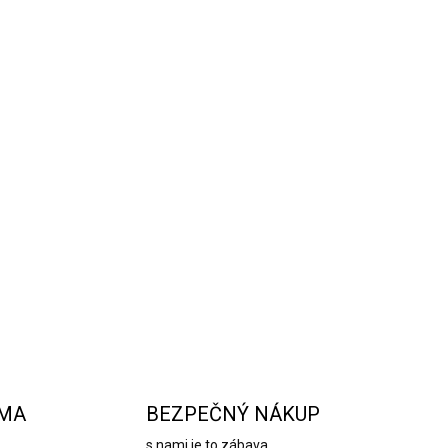
ívny dizajn, ktorý určite upúta pozornosť
ej domácnosti.
OPÝTAŤ SA
STRÁŽIŤ
RMA
BEZPEČNÝ NÁKUP
s nami je to zábava