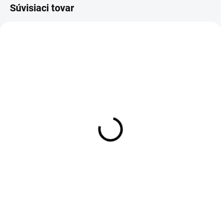
Súvisiaci tovar
TIP
SKLADOM
SKLADOM
Luster LedLux BRILIANT
Nočná lampa Luxolar
čierny
čierna
€7,90
€34,90
Do košíka
Do košíka