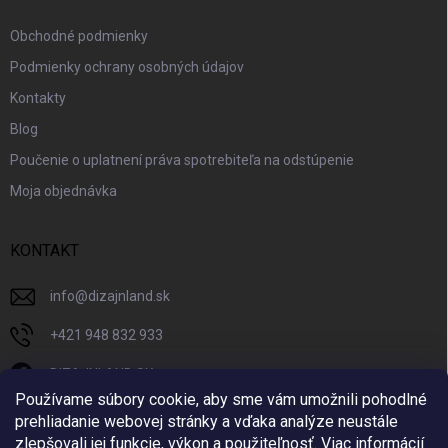
Obchodné podmienky
Podmienky ochrany osobných údajov
Kontakty
Blog
Poučenie o uplatnení práva spotrebiteľa na odstúpenie
Moja objednávka
KONTAKT
info
@
dizajnland.sk
+421 948 832 933
DIZAJNLAND SK
Používame súbory cookie, aby sme vám umožnili pohodlné
dizajnland.sk/
prehliadanie webovej stránky a vďaka analýze neustále
zlepšovali jej funkcie, výkon a použiteľnosť.
Viac informácií