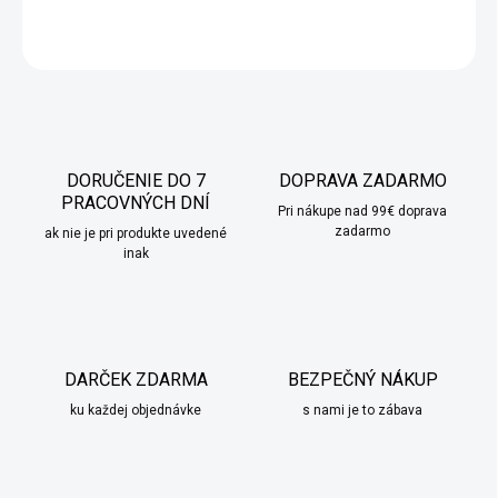
OPÝTAŤ SA
STRÁŽIŤ
DORUČENIE DO 7
DOPRAVA ZADARMO
PRACOVNÝCH DNÍ
Pri nákupe nad 99€ doprava
zadarmo
ak nie je pri produkte uvedené
inak
DARČEK ZDARMA
BEZPEČNÝ NÁKUP
ku každej objednávke
s nami je to zábava