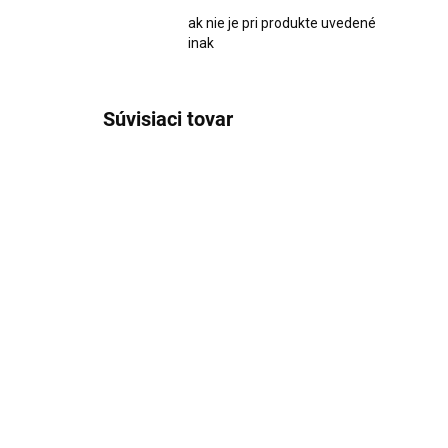
ak nie je pri produkte uvedené
inak
Súvisiaci tovar
1961
SKLADOM
Obraz v čiernom ráme
Obr
3ks Makové hlavičky
Lo
99x43