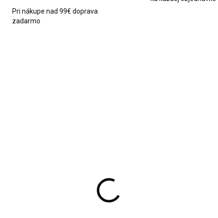
Pri nákupe nad 99€ doprava
zadarmo
0052/70X
DO 10 PRACOVNÝCH DNÍ
SKL
az na plátne Big Ben
Adventný kalendár pre
ndon
deti lego city
€39,90
€64,95