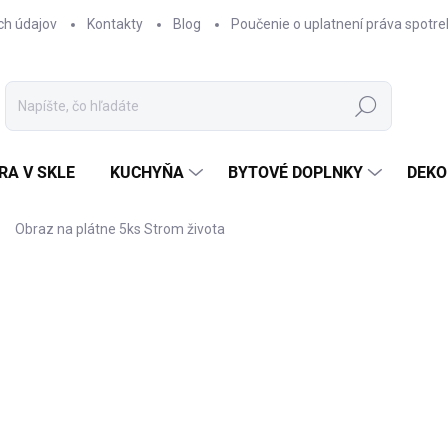
ch údajov
Kontakty
Blog
Poučenie o uplatnení práva spotre
Hľadať
RA V SKLE
KUCHYŇA
BYTOVÉ DOPLNKY
DEKO
Obraz na plátne 5ks Strom života
nia
€84,90
Jednotková
SKLADOM
cena:
−
+