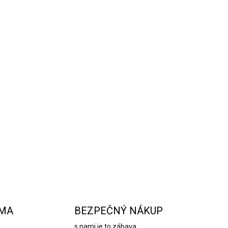
je jedným z najpopulárnejších trendov v
 a je alternatívou ku klasickým
 použité pri výrobe a použitie veľkoformátových
reprodukovať aj tie najmenšie detaily.
OPÝTAŤ SA
STRÁŽIŤ
RMA
BEZPEČNÝ NÁKUP
s nami je to zábava