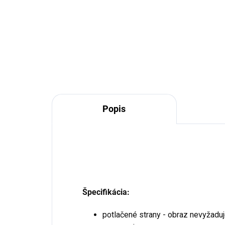
od
€29,90
Do košíka
Popis
Špecifikácia:
potlačené strany - obraz nevyžaduj