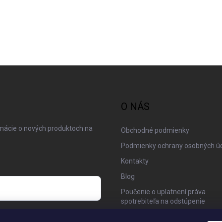
O NÁS
rmácie o nových produktoch na
Obchodné podmienky
Podmienky ochrany osobných ú
Kontakty
Blog
Poučenie o uplatnení práva
spotrebiteľa na odstúpenie
 osobných údajov
Moja objednávka