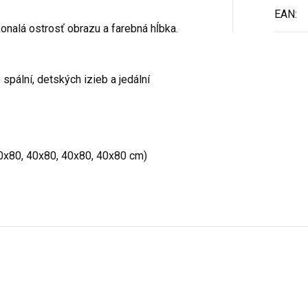
EAN
:
okonalá ostrosť obrazu a farebná hĺbka.
spální, detských izieb a jedální
0x80, 40x80, 40x80, 40x80 cm)