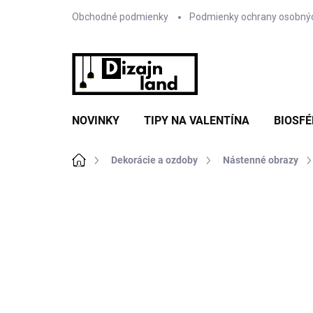
Prejsť
Obchodné podmienky
Podmienky ochrany osobný
na
obsah
NOVINKY
TIPY NA VALENTÍNA
BIOSFÉ
Domov
Dekorácie a ozdoby
Nástenné obrazy
Neohodnotené
Podrobnosti hodnote