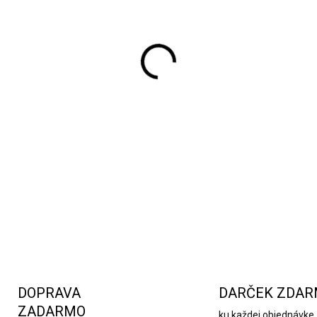
Obraz s digitálnou potlačou 
modernej výzdobe interiérov
obrazom. Kvalitné materiály
tlačiarní umožňujú dokonale 
DETAILNÉ INFORMÁCIE
DOPRAVA
DARČEK ZDA
ZADARMO
ku každej objednávke