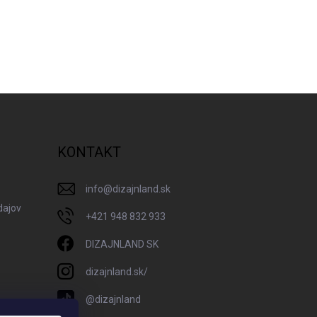
KONTAKT
info
@
dizajnland.sk
dajov
+421 948 832 933
DIZAJNLAND SK
dizajnland.sk/
@dizajnland