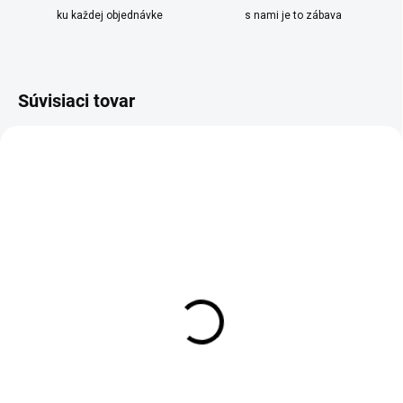
ku každej objednávke
s nami je to zábava
Súvisiaci tovar
SKLADOM
SKLADOM
Panvica na 7 lievancov
Panvica v tvare srdiečka
Konighoffer šedá
Gadget Master čierna
€25,90
€19,90
Do košíka
Do košíka