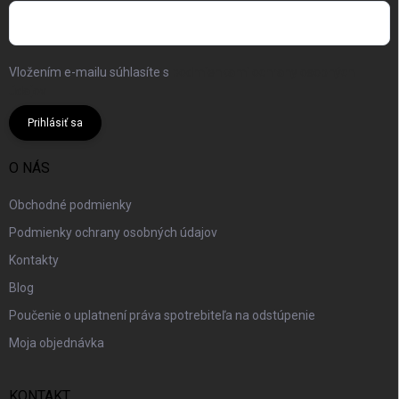
Vložením e-mailu súhlasíte s
podmienkami ochrany osobných
údajov
Prihlásiť sa
O NÁS
Obchodné podmienky
Podmienky ochrany osobných údajov
Kontakty
Blog
Poučenie o uplatnení práva spotrebiteľa na odstúpenie
Moja objednávka
KONTAKT