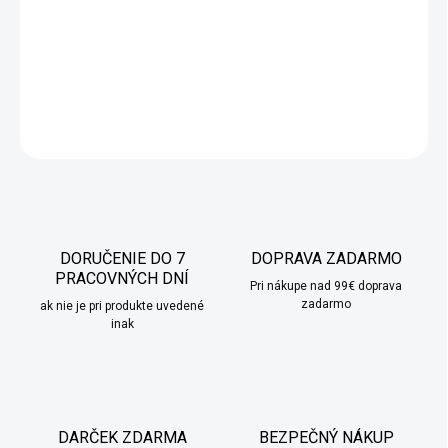
Mini vaflová panvica s priemerom 26,5 cm vám umožní pripraviť
efektívne raňajky a dezerty. Panvica je rozdelená do siedmich
kruhov s profilovaným dnom vaflového tvaru.
DETAILNÉ INFORMÁCIE
OPÝTAŤ SA
STRÁŽIŤ
DORUČENIE DO 7
DOPRAVA ZADARMO
PRACOVNÝCH DNÍ
Pri nákupe nad 99€ doprava
zadarmo
ak nie je pri produkte uvedené
inak
DARČEK ZDARMA
BEZPEČNÝ NÁKUP