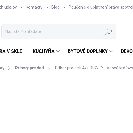
ch údajov
Kontakty
Blog
Poučenie o uplatnení práva spotre
Hľadať
RA V SKLE
KUCHYŇA
BYTOVÉ DOPLNKY
DEKO
ory
Príbory pre deti
Príbor pre deti 4ks DISNEY Ľadové kráľovs
nia
€79,90
Jednotková
SKLADOM
cena:
−
+