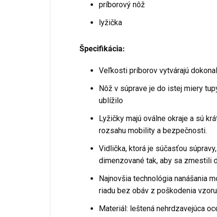
príborový nôž
lyžička
Špecifikácia:
Veľkosti príborov vytvárajú dokona
Nôž v súprave je do istej miery tupý
ublížilo
Lyžičky majú oválne okraje a sú kr
rozsahu mobility a bezpečnosti.
Vidlička, ktorá je súčasťou súpravy
dimenzované tak, aby sa zmestili d
Najnovšia technológia nanášania 
riadu bez obáv z poškodenia vzoru
Materiál: leštená nehrdzavejúca oc