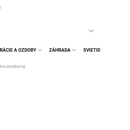
biteľa na odstúpenie
Moja objednávka
PRÁZDNY KOŠÍK
NÁKUPNÝ
KOŠÍK
RÁCIE A OZDOBY
ZÁHRADA
SVIETIDLÁ
DAR
tvo strieborný
Pridať do košíka