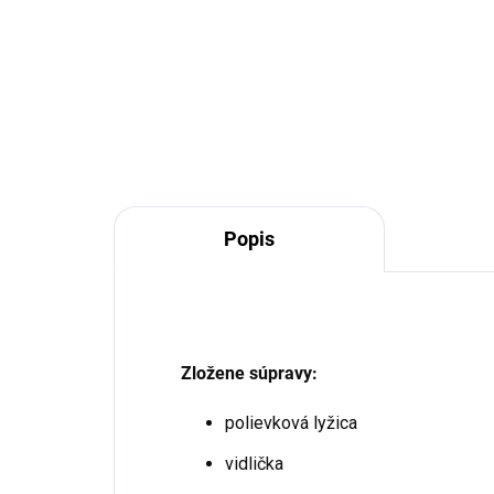
€1
Do košíka
Popis
Zložene súpravy:
polievková lyžica
vidlička