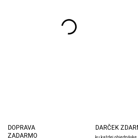
Detská sada príborov Ľadov
obeda pre vaše dieťa. Sada p
vyberavým jedlíkom. Táto s
drobca. Príbory boli vyrobe
koncoch sú rozprávkové aut
dieťaťu úplne nový svet a r
zábavnejšou.
DETAILNÉ INFORMÁCIE
DOPRAVA
DARČEK ZDA
ZADARMO
ku každej objednávke