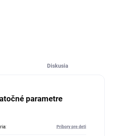
€26,95
Do košíka
Diskusia
atočné parametre
ria
:
Príbory pre deti