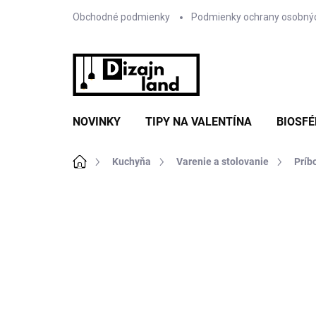
Prejsť
Obchodné podmienky
Podmienky ochrany osobný
na
obsah
NOVINKY
TIPY NA VALENTÍNA
BIOSFÉ
Domov
Kuchyňa
Varenie a stolovanie
Príb
Neohodnotené
Podrobnosti hodnote