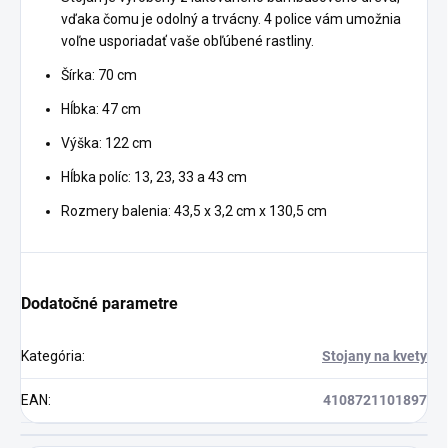
vďaka čomu je odolný a trvácny. 4 police vám umožnia
voľne usporiadať vaše obľúbené rastliny.
Šírka: 70 cm
Hĺbka: 47 cm
Výška: 122 cm
Hĺbka políc: 13, 23, 33 a 43 cm
Rozmery balenia: 43,5 x 3,2 cm x 130,5 cm
Dodatočné parametre
Kategória
:
Stojany na kvety
EAN
:
4108721101897