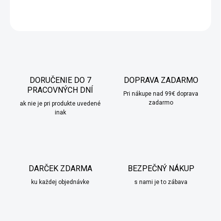
OPÝTAŤ SA
STRÁŽIŤ
DORUČENIE DO 7
DOPRAVA ZADARMO
PRACOVNÝCH DNÍ
Pri nákupe nad 99€ doprava
zadarmo
ak nie je pri produkte uvedené
inak
DARČEK ZDARMA
BEZPEČNÝ NÁKUP
ku každej objednávke
s nami je to zábava