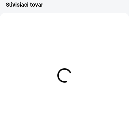
Súvisiaci tovar
AKCIA
MOMENTÁLNE NEDOSTUPNÉ
SKLADOM
Drevený stojan na kvety
Párty poháre 4ks v
II
stojane v tvare
skúmavky
€79,90
€29,90
Detail
Do košíka