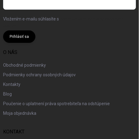
Vložením e-mailu súhlasíte s
podmienkami ochrany osobných
údajov
Prihlásiť sa
O NÁS
Obchodné podmienky
Podmienky ochrany osobných údajov
Kontakty
Blog
Poučenie o uplatnení práva spotrebiteľa na odstúpenie
Moja objednávka
KONTAKT