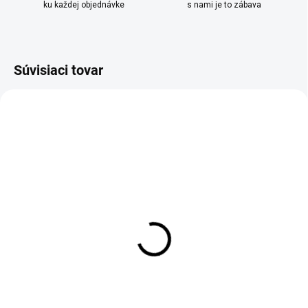
ku každej objednávke
s nami je to zábava
Súvisiaci tovar
ZADARMO
ZADARM
SKLADOM
SKLADOM
Sada smaltovaných
Sada smaltovaných
hrncov 8ks Altom Design
hrncov 8ks Altom Design
fialová
modrá
€139,95
€139,95
Do košíka
Do košíka