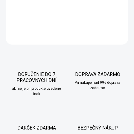
zameriava predovšetkým na kvalitný kuchynský riad s vysokou
úžitkovou hodnotou, ktorý vám umožní pripraviť čo najzdravšie
jedlá.
DETAILNÉ INFORMÁCIE
OPÝTAŤ SA
STRÁŽIŤ
DORUČENIE DO 7
DOPRAVA ZADARMO
PRACOVNÝCH DNÍ
Pri nákupe nad 99€ doprava
zadarmo
ak nie je pri produkte uvedené
inak
DARČEK ZDARMA
BEZPEČNÝ NÁKUP