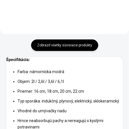
Zobraziť všetky súvisiace produkty
Špecifikácia:
Farba: námornícka modrá
Objem: 2l / 2,6l / 3,6l / 6,1l
Priemer: 16 cm, 18 cm, 20 cm, 22 cm
Typ sporáka: indukčný, plynový, elektrický, sklokeramický
Vhodné do umývačky riadu
Hrnce neabsorbujú pachy a nereagujú s kyslými
potravinami