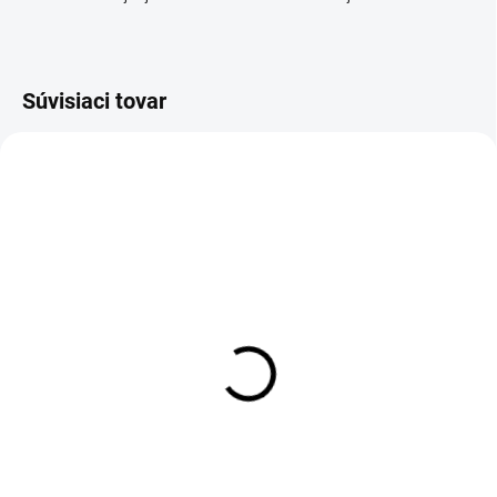
Súvisiaci tovar
ZADARMO
ZADARM
SKLADOM
SKLADOM
Sada hrncov 8ks
Sada hrncov 10ks Starke
Edenberg čierna
Pro čierna
€99,95
€196,90
Do košíka
Do košíka