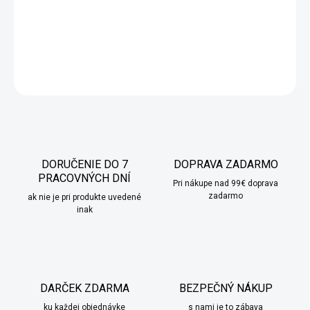
Hrnce vyrobené z kvalitného hliníka s antiadhéznym
mramorovým povrchom.
DETAILNÉ INFORMÁCIE
OPÝTAŤ SA
STRÁŽIŤ
DORUČENIE DO 7
DOPRAVA ZADARMO
PRACOVNÝCH DNÍ
Pri nákupe nad 99€ doprava
zadarmo
ak nie je pri produkte uvedené
inak
DARČEK ZDARMA
BEZPEČNÝ NÁKUP
ku každej objednávke
s nami je to zábava