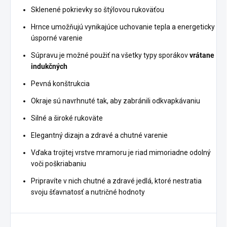
Sklenené pokrievky so štýlovou rukoväťou
Hrnce umožňujú vynikajúce uchovanie tepla a energeticky
úsporné varenie
Súpravu je možné použiť na všetky typy sporákov
vrátane
indukčných
Pevná konštrukcia
Okraje sú navrhnuté tak, aby zabránili odkvapkávaniu
Silné a široké rukoväte
Elegantný dizajn a zdravé a chutné varenie
Vďaka trojitej vrstve mramoru je riad mimoriadne odolný
voči poškriabaniu
Pripravíte v nich chutné a zdravé jedlá, ktoré nestratia
svoju šťavnatosť a nutričné ​​hodnoty