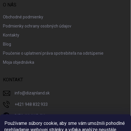
O NÁS
Obchodné podmienky
Podmienky ochrany osobných údajov
Kontakty
Blog
Poučenie o uplatnení práva spotrebiteľa na odstúpenie
Moja objednávka
KONTAKT
info
@
dizajnland.sk
+421 948 832 933
DIZAJNLAND SK
Používame súbory cookie, aby sme vám umožnili pohodlné
dizajnland.sk/
prehliadanie webovej stránky a vďaka analýze neustále