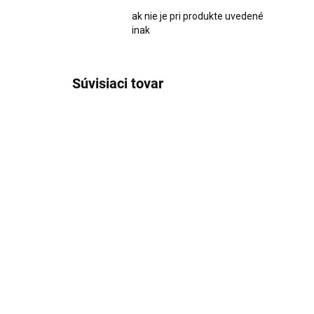
ak nie je pri produkte uvedené
inak
Súvisiaci tovar
AKCIA
1731
SKLADOM
Sada koreničiek v stojane
Sad
12ks Sarke Pro čierna
16
€39,90
€3