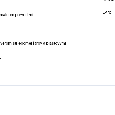
EAN
:
m matnom prevedení
erom striebornej farby a plastovými
m