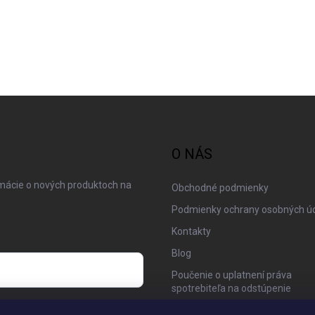
O NÁS
rmácie o nových produktoch na
Obchodné podmienky
Podmienky ochrany osobných ú
Kontakty
Blog
Poučenie o uplatnení práva
spotrebiteľa na odstúpenie
 osobných údajov
Moja objednávka