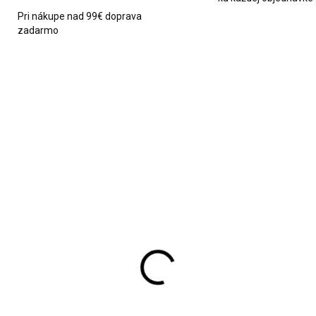
Pri nákupe nad 99€ doprava
zadarmo
1238
SKLADOM
SKL
a koreničiek v stojane
Vianočné gule 25ks
ks Brunbeste čierna
čierne
6,90
€9,90