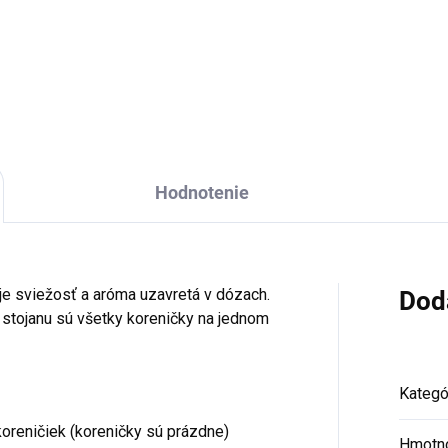
Do košíka
Do košíka
Hodnotenie
 je sviežosť a aróma uzavretá v dózach.
Dod
a stojanu sú všetky koreničky na jednom
Kategó
oreničiek (koreničky sú prázdne)
Hmotn