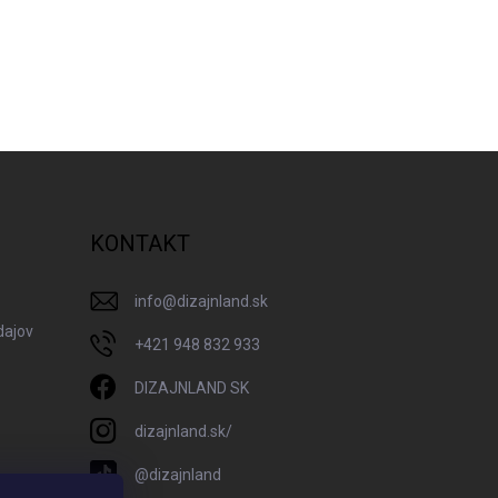
KONTAKT
info
@
dizajnland.sk
dajov
+421 948 832 933
DIZAJNLAND SK
dizajnland.sk/
@dizajnland