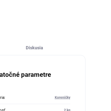
Do košíka
Diskusia
atočné parametre
ria
:
Koreničky
osť
:
2 kg