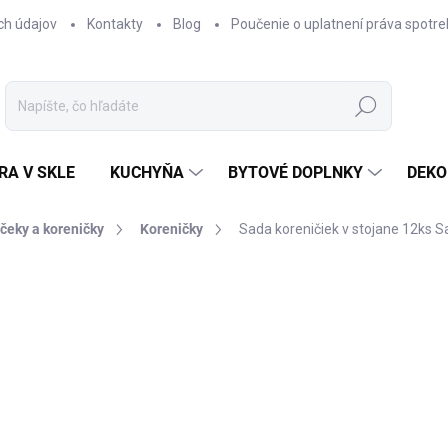
ch údajov
Kontakty
Blog
Poučenie o uplatnení práva spotre
Hľadať
RA V SKLE
KUCHYŇA
BYTOVÉ DOPLNKY
DEKO
čeky a koreničky
Koreničky
Sada koreničiek v stojane 12ks Sa
nia
€45,90
€39,90
Jednotková
SKLADOM
cena:
−
+