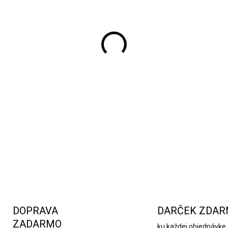
Uzavreté koreniny sú vždy č
tejto sade so stojanom máte
ruke. Biela so striebornou z
DETAILNÉ INFORMÁCIE
DOPRAVA
DARČEK ZDA
ZADARMO
ku každej objednávke