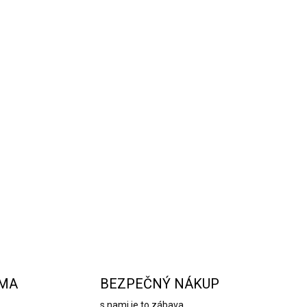
erstvé a dodávajú jedlám jedinečnú chuť. Vďaka
 všetky koreničky na jednom mieste a po
 neho robí efektnú dekoráciu aj na stôl.
OPÝTAŤ SA
STRÁŽIŤ
RMA
BEZPEČNÝ NÁKUP
s nami je to zábava