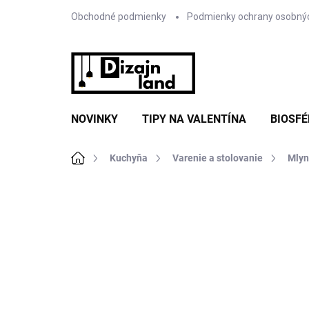
Prejsť
Obchodné podmienky
Podmienky ochrany osobný
na
obsah
NOVINKY
TIPY NA VALENTÍNA
BIOSFÉ
Domov
Kuchyňa
Varenie a stolovanie
Mlyn
Neohodnotené
Podrobnosti hodnote