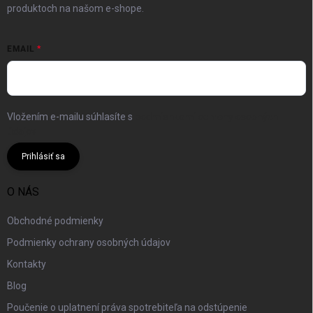
produktoch na našom e-shope.
EMAIL
Vložením e-mailu súhlasíte s
podmienkami ochrany osobných
údajov
Prihlásiť sa
O NÁS
Obchodné podmienky
Podmienky ochrany osobných údajov
Kontakty
Blog
Poučenie o uplatnení práva spotrebiteľa na odstúpenie