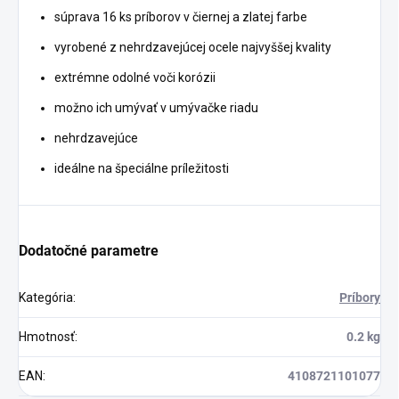
súprava 16 ks príborov v čiernej a zlatej farbe
vyrobené z nehrdzavejúcej ocele najvyššej kvality
extrémne odolné voči korózii
možno ich umývať v umývačke riadu
nehrdzavejúce
ideálne na špeciálne príležitosti
Dodatočné parametre
Kategória
:
Príbory
Hmotnosť
:
0.2 kg
EAN
:
4108721101077