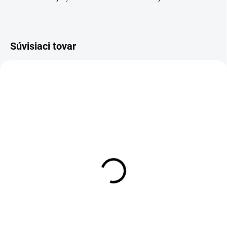
Súvisiaci tovar
AKCIA
SKLADOM
SKLADOM
Príbor pre deti 4ks
Príbor pre deti 4ks
DISNEY strieborný
AMEFA Medvedík Teddy
strieborný
€16,95
€15,90
Do košíka
Do košíka