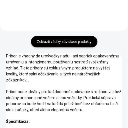
Zobraziť všetky súvisiace produkty
Príbor je vhodný do umývačky riadu - ani napriek opakovanému
umývaniu a intenzívnemu používaniu nestratí svoj krásny
vzhľad. Tieto príbory sú exkluzívnym produktom najvyššej
kvality, ktorý splní očakávania aj tých najnáročnejších
zákazníkov. .
Príbor bude ideálny pre každodenné stolovanie s rodinou. Je tiež
ideálny pre honosné večere alebo večierky. Praktická súprava
príborov sa bude hodiť na každú príležitosť, bez ohľadu na to, či
ide o raňajky, obed alebo elegantnú večeru.
Špecifikácia: