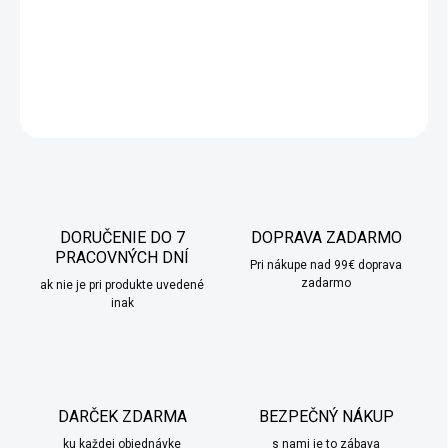
DETAILNÉ INFORMÁCIE
OPÝTAŤ SA
STRÁŽIŤ
DORUČENIE DO 7
DOPRAVA ZADARMO
PRACOVNÝCH DNÍ
Pri nákupe nad 99€ doprava
zadarmo
ak nie je pri produkte uvedené
inak
DARČEK ZDARMA
BEZPEČNÝ NÁKUP
ku každej objednávke
s nami je to zábava