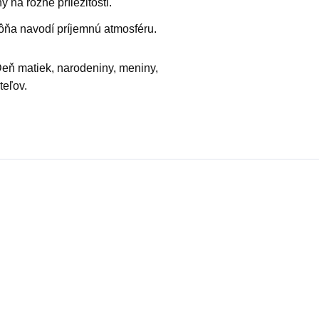
 na rôzne príležitosti.
ňa navodí príjemnú atmosféru.
Deň matiek, narodeniny, meniny,
teľov.