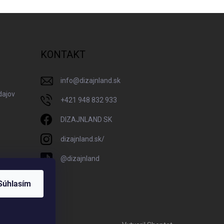
KONTAKT
info
@
dizajnland.sk
dajov
+421 948 832 933
DIZAJNLAND SK
dizajnland.sk/
@dizajnland
Súhlasím