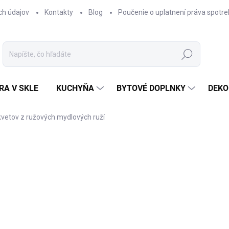
ch údajov
Kontakty
Blog
Poučenie o uplatnení práva spotre
Hľadať
RA V SKLE
KUCHYŇA
BYTOVÉ DOPLNKY
DEKO
kvetov z ružových mydlových ruží
nia
ZNAČKA:
OKAZEO
€44,95
Jednotková
SKLADOM
cena:
−
+