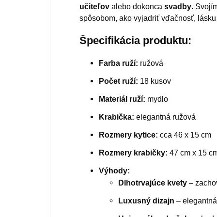
učiteľov
alebo dokonca
svadby
. Svojí
spôsobom, ako vyjadriť vďačnosť, lásku 
Špecifikácia produktu:
Farba ruží:
ružová
Počet ruží:
18 kusov
Materiál ruží:
mydlo
Krabička:
elegantná ružová
Rozmery kytice:
cca 46 x 15 cm
Rozmery krabičky:
47 cm x 15 cm
Výhody:
Dlhotrvajúce kvety
– zachov
Luxusný dizajn
– elegantná