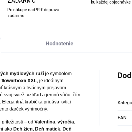
ZADARMO
ku každej objednávke
Pri nákupe nad 99€ doprava
zadarmo
Hodnotenie
ových mydlových ruží
je symbolom
Dod
m
flowerboxe XXL
, je ideálnym
šiť krásnym a trvácnym prejavom
ú svoj svieži vzhľad a jemnú vôňu, čím
. Elegantná krabička pridáva kytici
Kategó
tento darček výnimočný.
EAN
:
príležitosti – od
Valentína
,
výročia
,
ni ako
Deň žien
,
Deň matiek
,
Deň