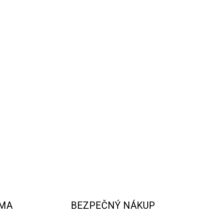
ydlových ruží
v elegantnom XXL
flowerboxe
je
ína či iné výnimočné príležitosti. Jemné ruže v
lovanú osobu svojím romantickým vzhľadom a
OPÝTAŤ SA
STRÁŽIŤ
RMA
BEZPEČNÝ NÁKUP