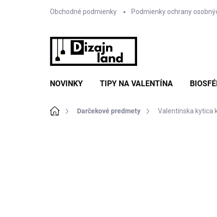
Prejsť
Obchodné podmienky
Podmienky ochrany osobný
na
obsah
NOVINKY
TIPY NA VALENTÍNA
BIOSFÉ
Domov
Darčekové predmety
Valentínska kytica 
Neohodnotené
Podrobnosti hodnote