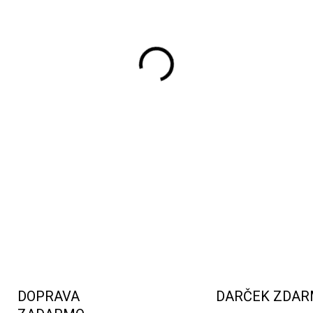
Luxusná
kytica z ružových m
dokonalým darčekom na Valent
ozdobnom balení potešia mi
jedinečným štýlom.
DETAILNÉ INFORMÁCIE
DOPRAVA
DARČEK ZDA