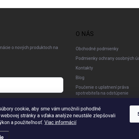
O NÁS
rmácie o nových produktoch na
Obchodné podmienky
Podmienky ochrany osobných ú
Kontakty
Blog
Poučenie o uplatnení práva
spotrebiteľa na odstúpenie
 osobných údajov
Moja objednávka
úbory cookie, aby sme vám umožnili pohodlné
 webovej stránky a vďaka analýze neustále zlepšovali
 výkon a použiteľnosť.
Viac informácií
ie