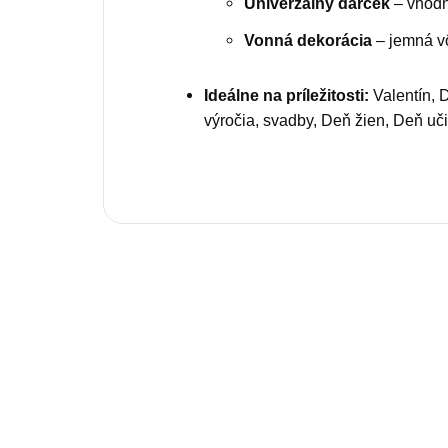
Univerzálny darček
– vhodný
Vonná dekorácia
– jemná vô
Ideálne na príležitosti:
Valentín, 
výročia, svadby, Deň žien, Deň uči