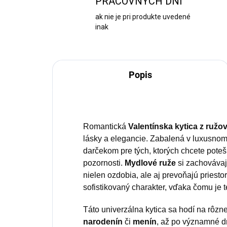
PRACOVNÝCH DNÍ
ak nie je pri produkte uvedené
inak
Popis
Romantická
Valentínska kytica z ruž
lásky a elegancie. Zabalená v luxusno
darčekom pre tých, ktorých chcete pote
pozornosti.
Mydlové ruže
si zachovávaj
nielen ozdobia, ale aj prevoňajú priestor
sofistikovaný charakter, vďaka čomu je 
Táto univerzálna kytica sa hodí na rôzne 
narodenín
či
menín
, až po významné d