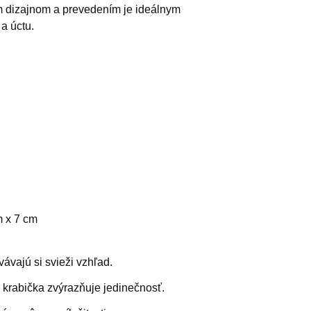
m dizajnom a prevedením je ideálnym
a úctu.
 x 7 cm
ávajú si svieži vzhľad.
 krabička zvýrazňuje jedinečnosť.