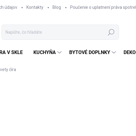
ch údajov
Kontakty
Blog
Poučenie o uplatnení práva spotre
Hľadať
RA V SKLE
KUCHYŇA
BYTOVÉ DOPLNKY
DEKO
vety číra
nia
€18,90
Jednotková
SKLADOM
cena:
−
+