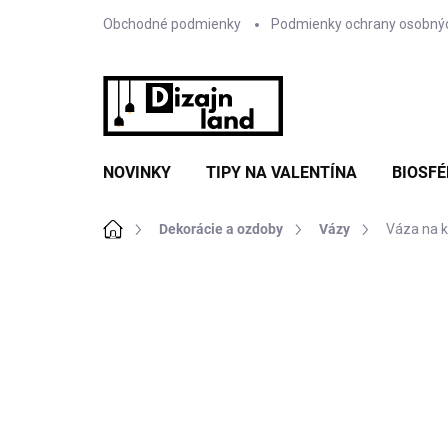
Prejsť
Obchodné podmienky
Podmienky ochrany osobný
na
obsah
NOVINKY
TIPY NA VALENTÍNA
BIOSFÉ
Domov
Dekorácie a ozdoby
Vázy
Váza na k
Neohodnotené
Podrobnosti hodnote