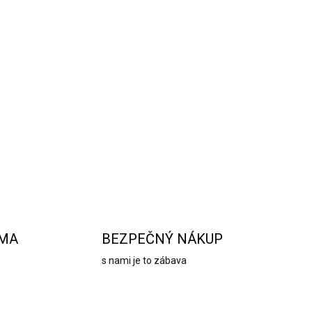
are tubusu, ktorá sa hodí do každého dekoru.
eho skla - bez olova a iných tažkých kovov.
vanlivosťou a priehľadnosťou skla. Váza má
OPÝTAŤ SA
STRÁŽIŤ
RMA
BEZPEČNÝ NÁKUP
s nami je to zábava