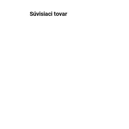
Súvisiaci tovar
1644/90
MOMENTÁLNE NEDOSTUPNÉ
Hrnček sklenený číry
Kar
rôznych objemov
90
€3,45
€6
od
Detail