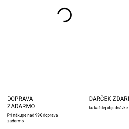
Štýlová a moderná váza v tv
Je vyrobená z najkvalitnějši
Vyznačuje sa vynikajúcou tr
zaoblený povrch.
DETAILNÉ INFORMÁCIE
DOPRAVA
DARČEK ZDA
ZADARMO
ku každej objednávke
Pri nákupe nad 99€ doprava
zadarmo