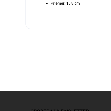
Priemer: 15,8 cm
Z
á
p
ä