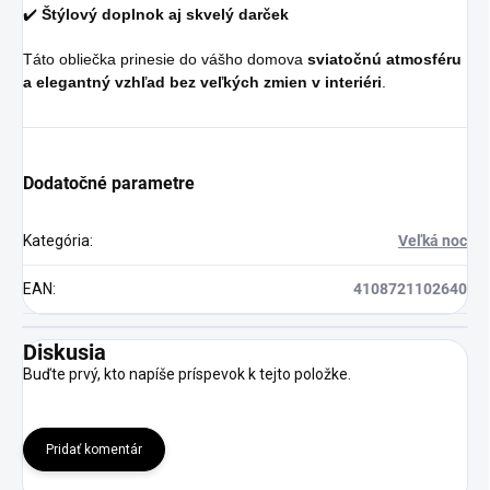
✔️
Štýlový doplnok aj skvelý darček
Táto obliečka prinesie do vášho domova
sviatočnú atmosféru
a elegantný vzhľad bez veľkých zmien v interiéri
.
Dodatočné parametre
Kategória
:
Veľká noc
EAN
:
4108721102640
Diskusia
Buďte prvý, kto napíše príspevok k tejto položke.
Pridať komentár