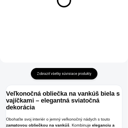
od vajíčka biely
párik zajačikov zlatá
€16,95
€6,90
Do košíka
Do košíka
Zobraziť všetky súvisiace produkty
Veľkonočná obliečka na vankúš biela s
vajíčkami – elegantná sviatočná
dekorácia
Obohaťte svoj interiér o jemný veľkonočný nádych s touto
zamatovou obliečkou na vankúš
. Kombinuje
eleganciu a