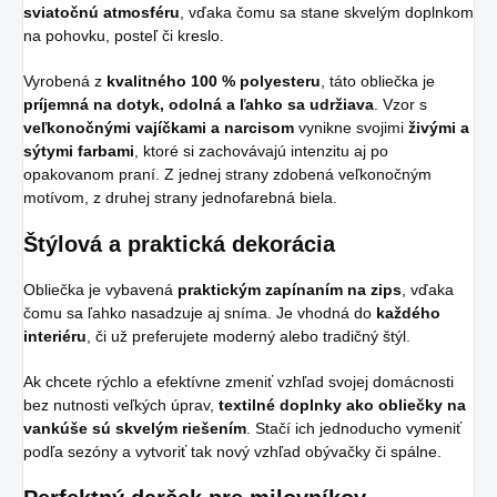
sviatočnú atmosféru
, vďaka čomu sa stane skvelým doplnkom
na pohovku, posteľ či kreslo.
Vyrobená z
kvalitného 100 % polyesteru
, táto obliečka je
príjemná na dotyk, odolná a ľahko sa udržiava
. Vzor s
veľkonočnými vajíčkami a narcisom
vynikne svojimi
živými a
sýtymi farbami
, ktoré si zachovávajú intenzitu aj po
opakovanom praní. Z jednej strany zdobená veľkonočným
motívom, z druhej strany jednofarebná biela.
Štýlová a praktická dekorácia
Obliečka je vybavená
praktickým zapínaním na zips
, vďaka
čomu sa ľahko nasadzuje aj sníma. Je vhodná do
každého
interiéru
, či už preferujete moderný alebo tradičný štýl.
Ak chcete rýchlo a efektívne zmeniť vzhľad svojej domácnosti
bez nutnosti veľkých úprav,
textilné doplnky ako obliečky na
vankúše sú skvelým riešením
. Stačí ich jednoducho vymeniť
podľa sezóny a vytvoriť tak nový vzhľad obývačky či spálne.