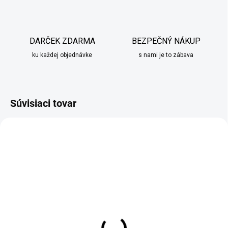
DARČEK ZDARMA
BEZPEČNÝ NÁKUP
ku každej objednávke
s nami je to zábava
Súvisiaci tovar
SKLADOM
SKLADOM
Kvetináč v tvare škrupiny
Dekorácia Zaľúbený