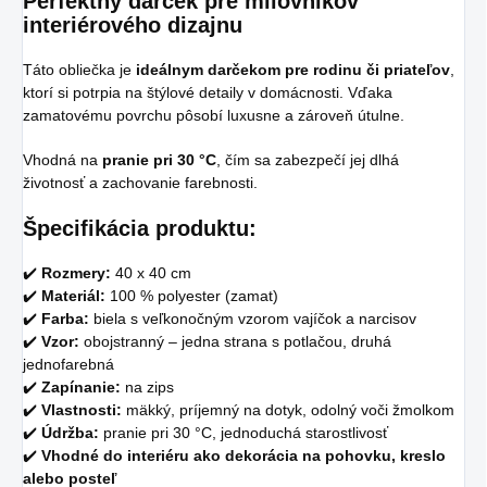
Perfektný darček pre milovníkov
interiérového dizajnu
Táto obliečka je
ideálnym darčekom pre rodinu či priateľov
,
ktorí si potrpia na štýlové detaily v domácnosti. Vďaka
zamatovému povrchu pôsobí luxusne a zároveň útulne.
Vhodná na
pranie pri 30 °C
, čím sa zabezpečí jej dlhá
životnosť a zachovanie farebnosti.
Špecifikácia produktu:
✔️
Rozmery:
40 x 40 cm
✔️
Materiál:
100 % polyester (zamat)
✔️
Farba:
biela s veľkonočným vzorom vajíčok a narcisov
✔️
Vzor:
obojstranný – jedna strana s potlačou, druhá
jednofarebná
✔️
Zapínanie:
na zips
✔️
Vlastnosti:
mäkký, príjemný na dotyk, odolný voči žmolkom
✔️
Údržba:
pranie pri 30 °C, jednoduchá starostlivosť
✔️
Vhodné do interiéru ako dekorácia na pohovku, kreslo
alebo posteľ