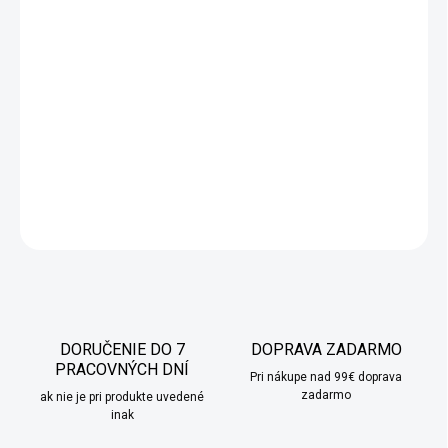
Oživte svoj interiér touto
štýlovou zamatovou obliečkou na
vankúš (40x40 cm)
s jemným
veľkonočným motívom vajíčok a
narcisov
.
Mäkký a príjemný na dotyk
, s kvalitnou potlačou na
jednej strane a jednofarebnou bielou zadnou stranou.
Praktické
zapínanie na zips
umožňuje ľahkú údržbu, odporúčame prať na
30 °C. Skvelý
doplnok do domácnosti alebo darček pre vašich
blízkych
!
DETAILNÉ INFORMÁCIE
OPÝTAŤ SA
STRÁŽIŤ
DORUČENIE DO 7
DOPRAVA ZADARMO
PRACOVNÝCH DNÍ
Pri nákupe nad 99€ doprava
zadarmo
ak nie je pri produkte uvedené
inak