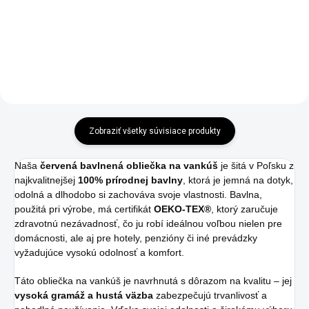
Do košíka
Detail
Zobraziť všetky súvisiace produkty
Naša
červená bavlnená obliečka na vankúš
je šitá v Poľsku z
najkvalitnejšej
100% prírodnej bavlny
, ktorá je jemná na dotyk,
odolná a dlhodobo si zachováva svoje vlastnosti. Bavlna,
použitá pri výrobe, má certifikát
OEKO-TEX®
, ktorý zaručuje
zdravotnú nezávadnosť, čo ju robí ideálnou voľbou nielen pre
domácnosti, ale aj pre hotely, penzióny či iné prevádzky
vyžadujúce vysokú odolnosť a komfort.
Táto obliečka na vankúš je navrhnutá s dôrazom na kvalitu – jej
vysoká gramáž a hustá väzba
zabezpečujú trvanlivosť a