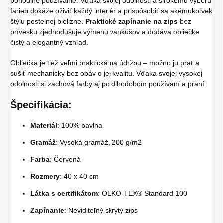
pohodlné používanie. Vďaka svojej odolnosti a širokému výberu
farieb dokáže oživiť každý interiér a prispôsobiť sa akémukoľvek
štýlu postelnej bielizne.
Praktické zapínanie na zips
bez
prívesku zjednodušuje výmenu vankúšov a dodáva obliečke
čistý a elegantný vzhľad.
Obliečka je tiež veľmi praktická na údržbu – možno ju prať a
sušiť mechanicky bez obáv o jej kvalitu. Vďaka svojej vysokej
odolnosti si zachová farby aj po dlhodobom používaní a praní.
Špecifikácia:
Materiál
: 100% bavlna
Gramáž
: Vysoká gramáž, 200 g/m2
Farba
: Červená
Rozmery
: 40 x 40 cm
Látka s certifikátom
: OEKO-TEX® Standard 100
Zapínanie
: Neviditeľný skrytý zips