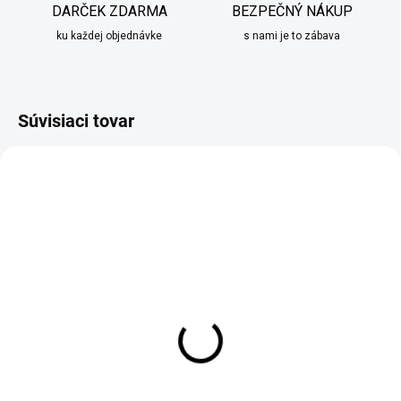
DARČEK ZDARMA
BEZPEČNÝ NÁKUP
ku každej objednávke
s nami je to zábava
Súvisiaci tovar
SKLADOM
SKLADOM
(1 KS)
Obliečka na vankúš
Vianočná obliečka na
modrej farby s listovým
vankúš sivá SANTA
vzorom
€8,95
€5,90
od