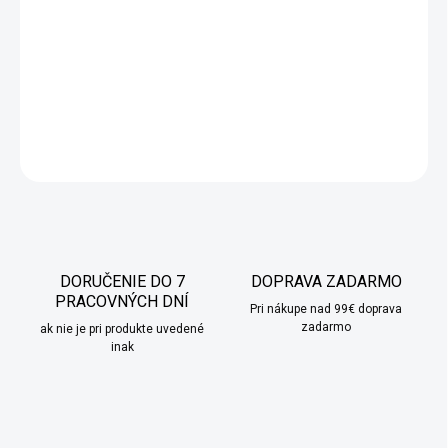
certifikácia
zaručuje zdravotnú nezávadnosť materiálu.
Praktický
skrytý zips
bez prívesku uľahčuje používanie. Táto
obliečka je ideálna nielen pre domáce použitie, ale aj pre
penzióny a hotely, kde je potrebná odolnosť a kvalita.
DETAILNÉ INFORMÁCIE
OPÝTAŤ SA
STRÁŽIŤ
DORUČENIE DO 7
DOPRAVA ZADARMO
PRACOVNÝCH DNÍ
Pri nákupe nad 99€ doprava
zadarmo
ak nie je pri produkte uvedené
inak