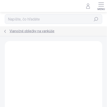
Prejsť
na
obsah
Hľadať
Vianočné obliečky na vankúše
Podrobnosti hodnotenia
Neohodnotené