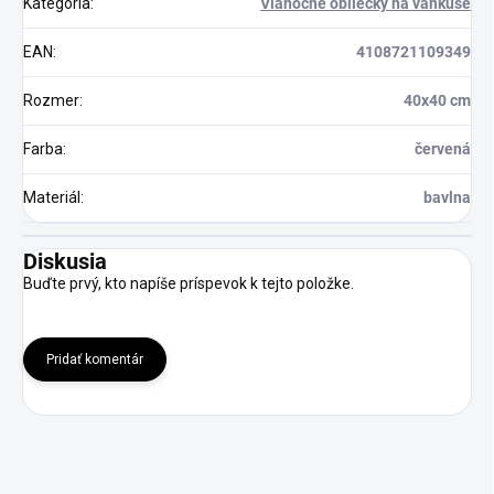
Kategória
:
Vianočné obliečky na vankúše
EAN
:
4108721109349
Rozmer
:
40x40 cm
Farba
:
červená
Materiál
:
bavlna
Diskusia
Buďte prvý, kto napíše príspevok k tejto položke.
Pridať komentár