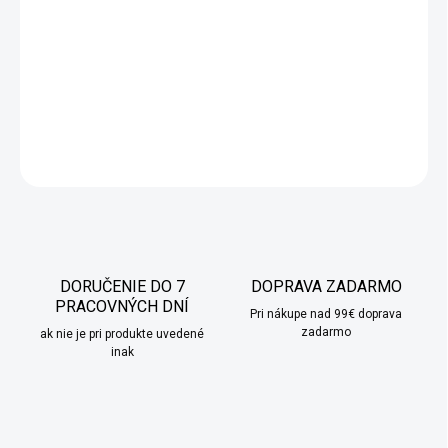
Ručne maľované postavičky do betlehému, ktoré sú vyrobené z
najkvalitnejšej živice s výraznými farbami a dramatickými
detailmi.
DETAILNÉ INFORMÁCIE
OPÝTAŤ SA
STRÁŽIŤ
DORUČENIE DO 7
DOPRAVA ZADARMO
PRACOVNÝCH DNÍ
Pri nákupe nad 99€ doprava
zadarmo
ak nie je pri produkte uvedené
inak