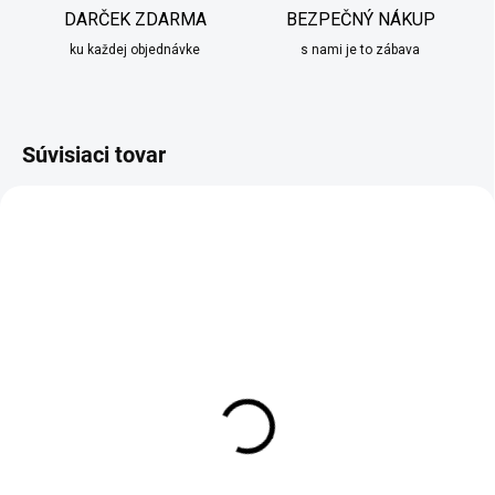
DARČEK ZDARMA
BEZPEČNÝ NÁKUP
ku každej objednávke
s nami je to zábava
Súvisiaci tovar
SKLADOM
SKLADOM
Vianočné figúrky 11ks
Vianočná dekorácia deti
do betlehému
s vianočným
stromčekom
€44,95
€17,95