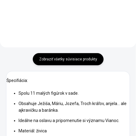
Do košíka
Do košíka
Zobraziť všetky súvisiace produkty
Špecifiácia:
Spolu 11 malých figúrok v sade.
Obsahuje Ježiša, Máriu, Jozefa, Troch kráľov, anjela... ale
ajkravičku a baránka.
Ideálne na oslavu a pripomenutie si významu Vianoc.
Materiál: živica