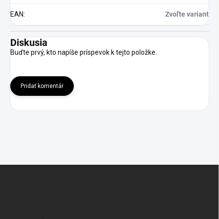
EAN
:
Zvoľte variant
Diskusia
Buďte prvý, kto napíše príspevok k tejto položke.
Pridať komentár
Z
á
p
ä
t