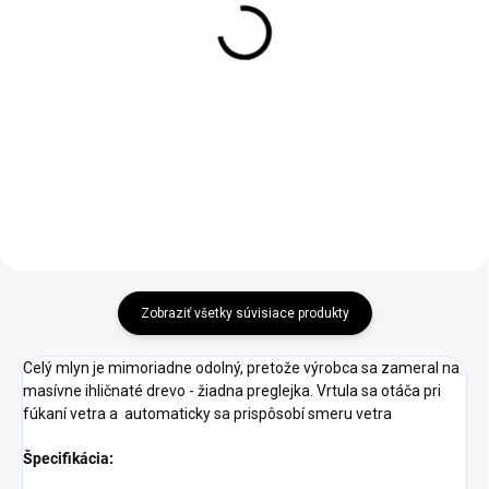
Záhradný veterný mlyn
Záhradný veterný mlyn
vo farbe teak a
vo farbe antracyt a teak
palisander 85cm
85cm
€119,95
€119,95
od
od
Detail
Detail
Zobraziť všetky súvisiace produkty
Celý mlyn je mimoriadne odolný, pretože výrobca sa zameral na
masívne ihličnaté drevo - žiadna preglejka. Vrtula sa otáča pri
fúkaní vetra a automaticky sa prispôsobí smeru vetra
Špecifikácia: