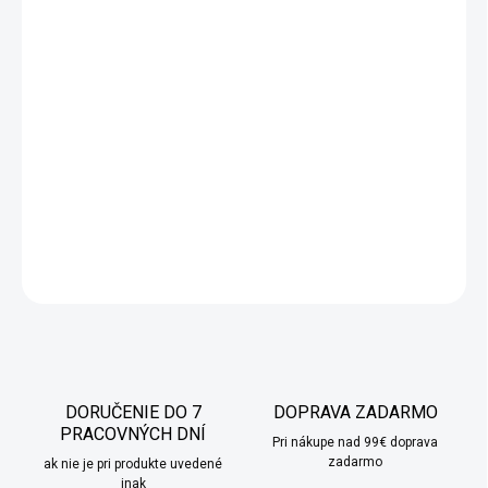
−
+
Pridať do košíka
Záhradný veterný mlyn vyrobený z masívneho ihličnatého dreva
vo farbe borovice a palisandru. Mlyn je natoľko kvalitný, že
vydrží aj poriadnu zimu a skrášli každý priestor okolo domu či na
záhrade v každom ročnom období. Mlyn je dostupný v prevedení
so solárnym LED svetlom alebo bez.
DETAILNÉ INFORMÁCIE
OPÝTAŤ SA
STRÁŽIŤ
DORUČENIE DO 7
DOPRAVA ZADARMO
PRACOVNÝCH DNÍ
Pri nákupe nad 99€ doprava
zadarmo
ak nie je pri produkte uvedené
inak