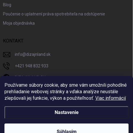
Blog
Poučenie o uplatnení práva spotrebiteľa na odstúpenie
Moja objednávka
KONTAKT
info
@
dizajnland.sk
+421 948 832 933
DIZAJNLAND SK
Používame súbory cookie, aby sme vám umožnili pohodlné
dizajnland.sk/
prehliadanie webovej stránky a vďaka analýze neustále
zlepšovali jej funkcie, výkon a použiteľnosť.
Viac informácií
@dizajnland
Nastavenie
Copyright 2026
Dizajnland.sk
. Všetky práva vyhradené.
Súhlasím