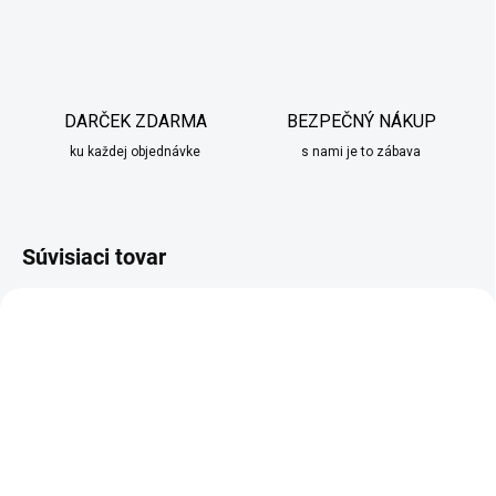
DARČEK ZDARMA
BEZPEČNÝ NÁKUP
ku každej objednávke
s nami je to zábava
Súvisiaci tovar
ZADARMO
ZADARM
SKLADOM
SKLADOM