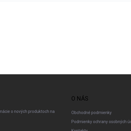
O NÁS
rmácie o nových produktoch na
Obchodné podmienky
Podmienky ochrany osobných ú
Kontakty