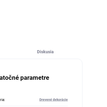
€119,95
od
l
Detail
Diskusia
atočné parametre
ria
:
Drevené dekorácie