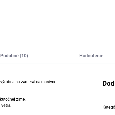
2,95
Detai
Do košíka
Podobné (10)
Hodnotenie
e výrobca sa zameral na masívne
Dod
skutočnej zime.
vetra.
Kategó