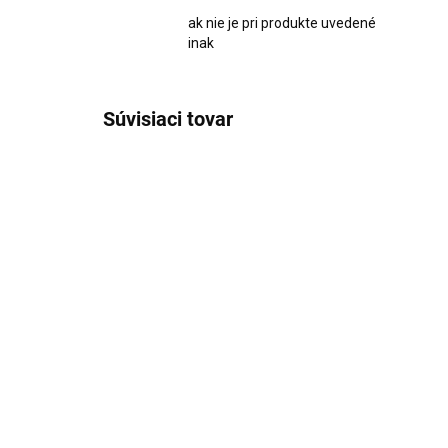
ak nie je pri produkte uvedené
inak
Súvisiaci tovar
1935
SKLADOM
Drevený stojan na kvety
Ar
s 
€32,95
po