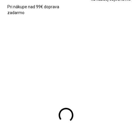
Pri nákupe nad 99€ doprava
zadarmo
1256
SKLADOM
MOMENTÁLNE NEDOST
oma lampa bielej farby
Drevená dekorácia do
bambusovým
záhrady v tvare mlynu
dstavcom
€29,90