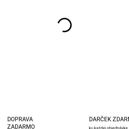
Záhradný veterný mlyn vyro
DETAILNÉ INFORMÁCIE
DOPRAVA
DARČEK ZDA
ZADARMO
ku každej objednávke