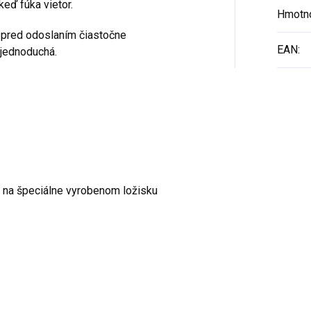
keď fúka vietor.
Hmotn
 pred odoslaním čiastočne
EAN
:
jednoduchá.
a na špeciálne vyrobenom ložisku