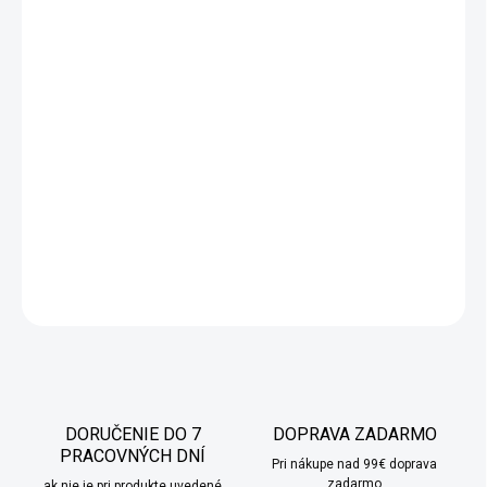
−
+
Pridať do košíka
Hotový nepriehľadný záves bielej farby s listovým vzorom.
Tento jedinečný záves dodá každému interiéru jedinečnú
atmosféru. Skvele sa hodí do moderne aj klasicky zariadených
izieb. Možnosť zakúpenia v 4 rôznych dĺžkach. Nevyhovuje vám
ani jedna dĺžka? Nevadí, radi vám dĺžku prispôsobíme podľa
vašich predstáv.
DETAILNÉ INFORMÁCIE
OPÝTAŤ SA
STRÁŽIŤ
DORUČENIE DO 7
DOPRAVA ZADARMO
PRACOVNÝCH DNÍ
Pri nákupe nad 99€ doprava
zadarmo
ak nie je pri produkte uvedené