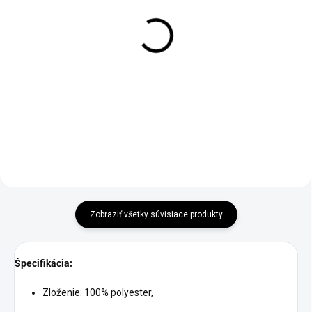
VYPREDANÉ
SKLADOM
Zatemňovací záves
Zatemňovací záves
bledej farby s
ružovej farby s ružovými
kvetinovým vzorom II
listami
€29,95
€29,95
Detail
Detail
Zobraziť všetky súvisiace produkty
Špecifikácia:
Zloženie: 100% polyester,