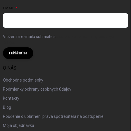
EMAIL
Vložením e-mailu súhlasíte s
podmienkami ochrany osobných
údajov
Prihlásiť sa
O NÁS
Obchodné podmienky
Podmienky ochrany osobných údajov
Kontakty
Blog
Poučenie o uplatnení práva spotrebiteľa na odstúpenie
Moja objednávka