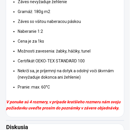
Záves nevyžaduje žehlenie
Gramáž: 180g m2
Záves so všitou naberacou páskou
Naberanie 1:2
Cena je za 1ks
Možnosti zavesenia: žabky, háčiky, tunel
Certifikát OEKO-TEX STANDARD 100
Nekrčí sa, je príjemný na dotyk a odolný voči škvrnám
(nevyžaduje dokonca ani žehlenie)
Pranie: max. 60
°C
V ponuke sú 4 rozmery, v prípade kratšieho rozmeru nám svoju
požiadavku uveďte prosím do poznámky v závere objednávky.
Diskusia