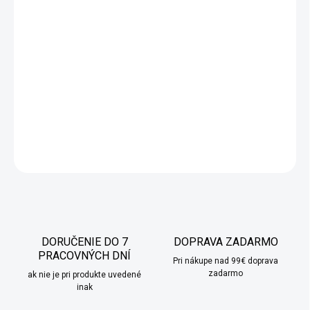
Prichádza čas kedy začneme odpočítavať dni do Vianoc!
Adventný kalendár Labková patrola spríjemní tento
predvianočný čas každému dieťaťu. Čaká ich 24 okienok s
veľkým prekvapením na každý deň. Kalendár je plný psích
doplnkov. Vo vnútri si každý fanúšik labkovej patroly nájde niečo
pre seba.
DETAILNÉ INFORMÁCIE
OPÝTAŤ SA
STRÁŽIŤ
DORUČENIE DO 7
DOPRAVA ZADARMO
PRACOVNÝCH DNÍ
Pri nákupe nad 99€ doprava
zadarmo
ak nie je pri produkte uvedené
inak