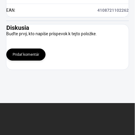
EAN
:
4108721102262
Diskusia
Buďte prvý, kto napíše príspevok k tejto položke.
Pridať komentár
Z
á
p
ä
t