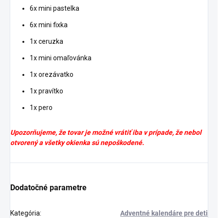
6x mini pastelka
6x mini fixka
1x ceruzka
1x mini omaľovánka
1x orezávatko
1x pravítko
1x pero
Upozorňujeme, že tovar je možné vrátiť iba v prípade, že nebol
otvorený a všetky okienka sú nepoškodené.
Dodatočné parametre
Kategória
:
Adventné kalendáre pre deti