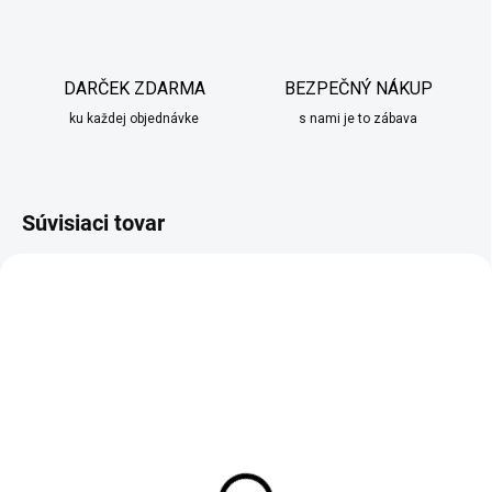
DARČEK ZDARMA
BEZPEČNÝ NÁKUP
ku každej objednávke
s nami je to zábava
Súvisiaci tovar
NOVINKA
DO 10 PRACOVNÝCH DNÍ
SKLADOM
Pokémon adventný
Adventný kalendár s