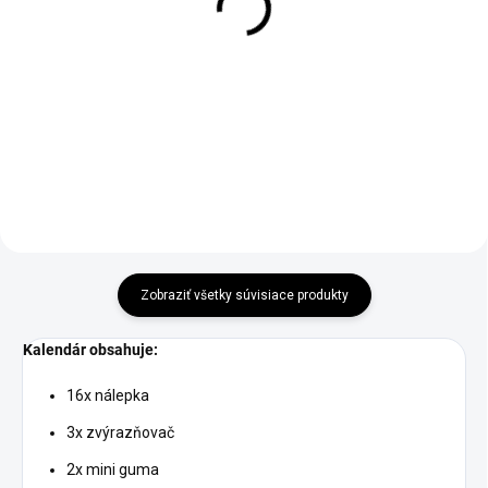
kalendár
vianočnými ozdobami
€49,95
€19,95
Do košíka
Do košíka
Zobraziť všetky súvisiace produkty
Kalendár obsahuje:
16x nálepka
3x zvýrazňovač
2x mini guma