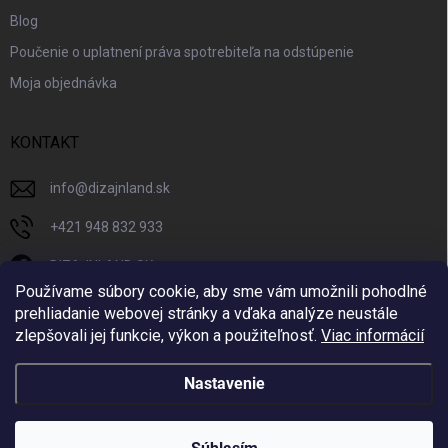
Blog
Poučenie o uplatnení práva spotrebiteľa na odstúpenie
Moja objednávka
KONTAKT
info
@
dizajnland.sk
+421 948 832 933
DIZAJNLAND SK
Používame súbory cookie, aby sme vám umožnili pohodlné
dizajnland.sk/
prehliadanie webovej stránky a vďaka analýze neustále
zlepšovali jej funkcie, výkon a použiteľnosť.
Viac informácií
@dizajnland
Nastavenie
Copyright 2026
Dizajnland.sk
. Všetky práva vyhradené.