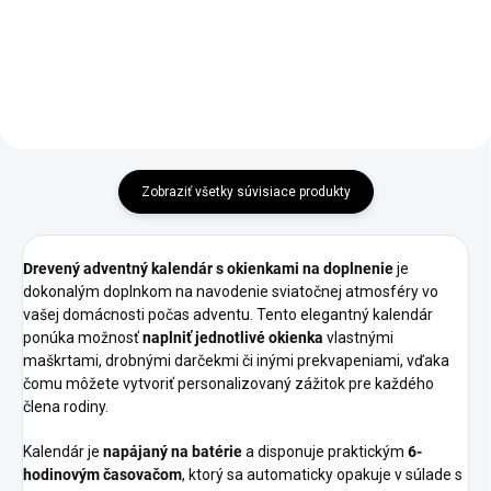
Do košíka
Zobraziť všetky súvisiace produkty
Drevený adventný kalendár s okienkami na doplnenie
je
dokonalým doplnkom na navodenie sviatočnej atmosféry vo
vašej domácnosti počas adventu. Tento elegantný kalendár
ponúka možnosť
naplniť jednotlivé okienka
vlastnými
maškrtami, drobnými darčekmi či inými prekvapeniami, vďaka
čomu môžete vytvoriť personalizovaný zážitok pre každého
člena rodiny.
Kalendár je
napájaný na batérie
a disponuje praktickým
6-
hodinovým časovačom
, ktorý sa automaticky opakuje v súlade s