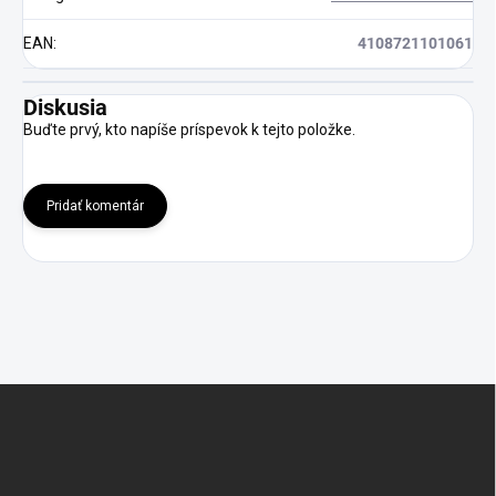
EAN
:
4108721101061
Diskusia
Buďte prvý, kto napíše príspevok k tejto položke.
Pridať komentár
Z
á
p
ä
t