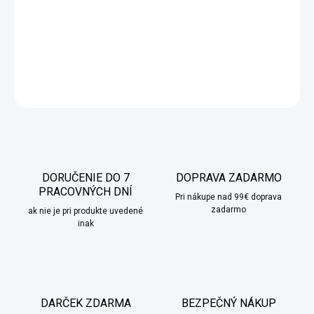
okienka podľa vlastných predstáv. Ideálny na vytvorenie
personalizovaných prekvapení pre každú adventnú chvíľu!
DETAILNÉ INFORMÁCIE
OPÝTAŤ SA
STRÁŽIŤ
DORUČENIE DO 7
DOPRAVA ZADARMO
PRACOVNÝCH DNÍ
Pri nákupe nad 99€ doprava
zadarmo
ak nie je pri produkte uvedené
inak
DARČEK ZDARMA
BEZPEČNÝ NÁKUP