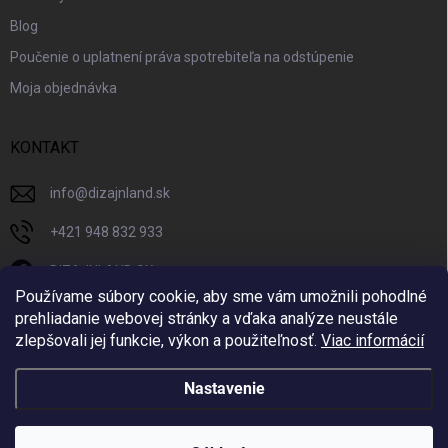
Blog
Poučenie o uplatnení práva spotrebiteľa na odstúpenie
Moja objednávka
KONTAKT
info
@
dizajnland.sk
+421 948 832 933
DIZAJNLAND SK
Používame súbory cookie, aby sme vám umožnili pohodlné
dizajnland.sk/
prehliadanie webovej stránky a vďaka analýze neustále
zlepšovali jej funkcie, výkon a použiteľnosť.
Viac informácií
@dizajnland
Nastavenie
Copyright 2026
Dizajnland.sk
. Všetky práva vyhradené.