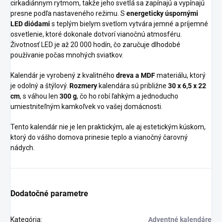
cirkadiánnym rytmom, takže jeho svetlá sa zapínajú a vypínajú
presne podľa nastaveného režimu. S
energeticky úspornými
LED diódami
s teplým bielym svetlom vytvára jemné a príjemné
osvetlenie, ktoré dokonale dotvorí vianočnú atmosféru.
Životnosť LED je až 20 000 hodín, čo zaručuje dlhodobé
používanie počas mnohých sviatkov.
Kalendár je vyrobený z kvalitného
dreva a MDF
materiálu, ktorý
je odolný a štýlový.
Rozmery
kalendára sú približne
30 x 6,5 x 22
cm
, s váhou len
300 g
, čo ho robí ľahkým a jednoducho
umiestniteľným kamkoľvek vo vašej domácnosti.
Tento kalendár nie je len praktickým, ale aj estetickým kúskom,
ktorý do vášho domova prinesie teplo a vianočný čarovný
nádych.
Dodatočné parametre
Kategória
:
Adventné kalendáre