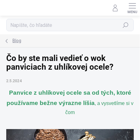
Prejsť
na
obsah
Hľadať
Blog
Čo by ste mali vedieť o wok
panviciach z uhlíkovej ocele?
2.5.2024
Panvice z uhlíkovej ocel
e
sa od tých, ktoré
používame bežne výrazne líšia
, a vysvetlíme si v
čom