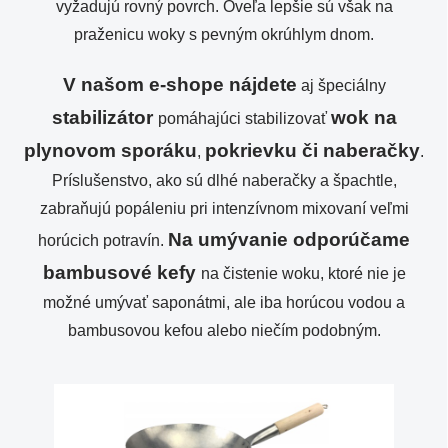
vyžadujú rovný povrch. Oveľa lepšie sú však na
praženicu woky s pevným okrúhlym dnom.
V našom e-shope nájdete
aj špeciálny
stabilizátor
wok na
pomáhajúci stabilizovať
plynovom sporáku
pokrievku či naberačky
,
.
Príslušenstvo, ako sú dlhé naberačky a špachtle,
zabraňujú popáleniu pri intenzívnom mixovaní veľmi
Na umývanie odporúčame
horúcich potravín.
bambusové kefy
na čistenie woku, ktoré nie je
možné umývať saponátmi, ale iba horúcou vodou a
bambusovou kefou alebo niečím podobným.