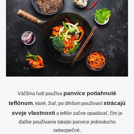
panvice potiahnuté
Väčšina ľudí používa
teflónom
strácajú
, ktoré, žiaľ, po dlhšom používaní
svoje vlastnosti
a teflón začne opadávať, čím je
ďalšie používanie takejto panvice jednoducho
nebezpečné.