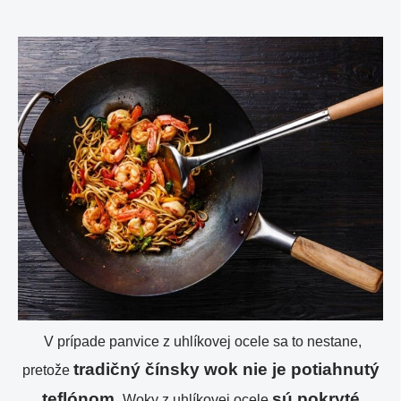
V prípade panvice z uhlíkovej ocele sa to nestane,
tradičný čínsky wok nie je potiahnutý
pretože
teflónom.
sú pokryté
Woky z uhlíkovej ocele