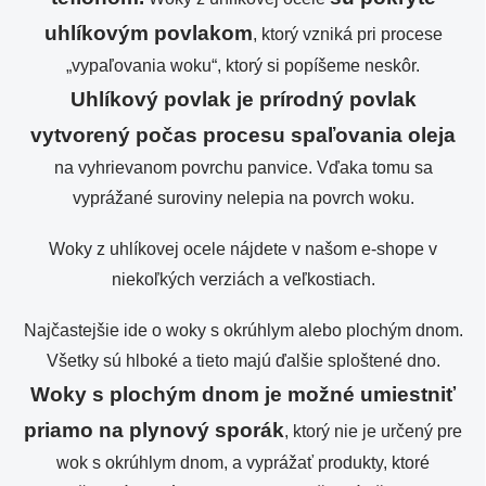
uhlíkovým povlakom
, ktorý vzniká pri procese
„vypaľovania woku“, ktorý si popíšeme neskôr.
Uhlíkový povlak je prírodný povlak
vytvorený počas procesu spaľovania oleja
na vyhrievanom povrchu panvice. Vďaka tomu sa
vyprážané suroviny nelepia na povrch woku.
Woky z uhlíkovej ocele nájdete v našom e-shope v
niekoľkých verziách a veľkostiach.
Najčastejšie ide o woky s okrúhlym alebo plochým dnom.
Všetky sú hlboké a tieto majú ďalšie sploštené dno.
Woky s plochým dnom je možné umiestniť
priamo na plynový sporák
, ktorý nie je určený pre
wok s okrúhlym dnom, a vyprážať produkty, ktoré