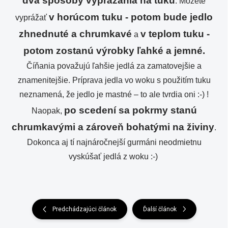
dva spôsoby vyprážania na tuku
. Môžete
v horúcom tuku - potom bude jedlo
vyprážať
zhnednuté a chrumkavé
v teplom tuku -
a
potom zostanú výrobky ľahké a jemné.
Číňania považujú ľahšie jedlá za zamatovejšie a
znamenitejšie. Príprava jedla vo woku s použitím tuku
neznamená, že jedlo je mastné – to ale tvrdia oni :-) !
po scedení sa pokrmy stanú
Naopak,
chrumkavými a zároveň bohatými na živiny
.
Dokonca aj tí najnáročnejší gurmáni neodmietnu
vyskúšať jedlá z woku :-)
Predchádzajúci článok
Ďalší článok