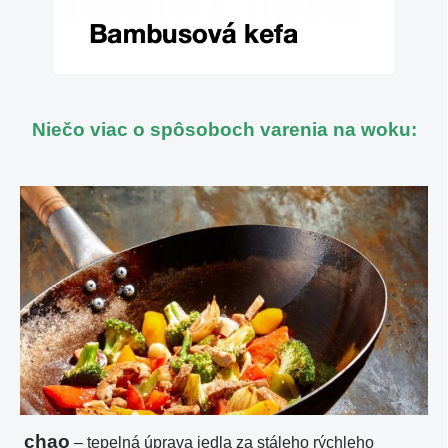
Niečo viac o spôsoboch varenia na woku:
chao
– tepelná úprava jedla za stáleho rýchleho