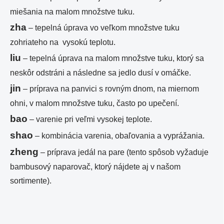
miešania na malom množstve tuku.
zha
– tepelná úprava vo veľkom množstve tuku
zohriateho na vysokú teplotu.
liu
– tepelná úprava na malom množstve tuku, ktorý sa
neskôr odstráni a následne sa jedlo dusí v omáčke.
jin
– príprava na panvici s rovným dnom, na miernom
ohni, v malom množstve tuku, často po upečení.
bao
– varenie pri veľmi vysokej teplote.
shao
– kombinácia varenia, obaľovania a vyprážania.
zheng
– príprava jedál na pare (tento spôsob vyžaduje
bambusový naparovač, ktorý nájdete aj v našom
sortimente).