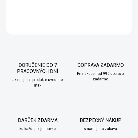
DETAILNÉ INFORMÁCIE
OPÝTAŤ SA
STRÁŽIŤ
DORUČENIE DO 7
DOPRAVA ZADARMO
PRACOVNÝCH DNÍ
Pri nákupe nad 99€ doprava
zadarmo
ak nie je pri produkte uvedené
inak
DARČEK ZDARMA
BEZPEČNÝ NÁKUP
ku každej objednávke
s nami je to zábava