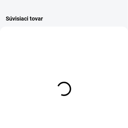
Súvisiaci tovar
VYPREDANÉ
VYPREDANÉ
Vonný sáčok 10ks
Vonný sáčok 10ks
Sandalové drevo a narcis
Korenie a vanilka 7g
7g
€10,90
€10,90
Detail
Detail