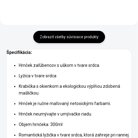
Zobraziť všetky súvisiace produkty
Špecifikácia:
Hrnček zaľúbencov s uškom v tvare srdca
Lyžica v tvare srdca
Krabička s okienkom a ekologickou výplňou zdobená
mašličkou
Hrnček je ručne maľovaný netoxickými farbami.
Hrnček neumývajte v umývačke riadu.
Objem hrnčeka: 300ml
Romantická lyžička v tvare srdca, ktorá zahreje pri rannej