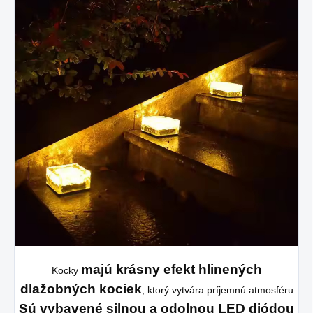
majú krásny efekt hlinených
Kocky
dlažobných kociek
, ktorý vytvára príjemnú atmosféru
Sú vybavené silnou a odolnou LED diódou