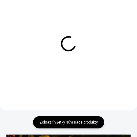
MOMENTÁLNE NEDOSTUPNÉ
SKLADOM
Darčekový box s
Vonkajšia svetelná reťaz
hrnčekom a ružou pre
15m
zamilovaných
€28,90
€39,95
Do košíka
Detail
Zobraziť všetky súvisiace produkty