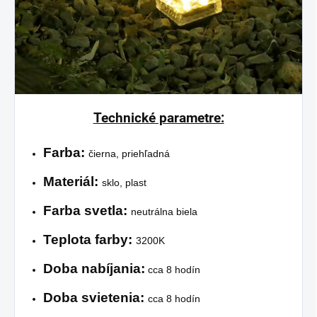
Technické parametre:
Farba:
čierna, priehľadná
Materiál:
sklo, plast
Farba svetla:
neutrálna biela
Teplota farby:
3200K
Doba nabíjania:
cca 8 hodín
Doba svietenia:
cca 8 hodín