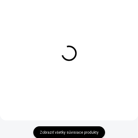
SKLADOM
SKLADOM
(1 KS)
Kvetináč Ja som Groot IV
Kvetináč Ja som Groot VI
€9,90
€14,95
Do košíka
Do košíka
Zobraziť všetky súvisiace produkty