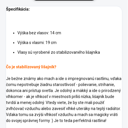
Špecifikácia:
Výška bez vlasov: 14 cm
Výška s vlasmi: 19 cm
Vlasy sú vyrobené zo stabilizovaného lišajníka
Čo je stabilizovaný lišajník?
Je bežne známy ako mach a ide o impregnovanú rastlinu, vďaka
čomu nepotrebuje žiadnu starostlivosť - polievanie, strihanie,
dokonca ani prístup svetla. Je odolný a mäkký a ide o prirodzený
vlhkomer - ak je vlhkosť v miestnosti príliš nízka, lišajník bude
tvrdší a menej odolný. Vtedy viete, že by ste mali použiť
zvlhčovač vzduchu alebo zavesiť vlhké uteráky na teplý radiátor.
Vďaka tomu sa zvýši vlhkosť vzduchu a mach sa magicky vráti
do svojej správnej formy :) Je to teda perfektná rastlina!