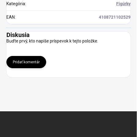
Kategória
:
Figúrky
EAN
:
4108721102529
Diskusia
Buďte prvý, kto napíše príspevok k tejto položke.
Pridať komentár
Z
á
p
ä