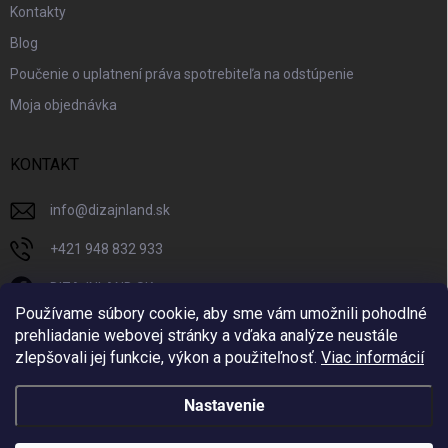
Kontakty
Blog
Poučenie o uplatnení práva spotrebiteľa na odstúpenie
Moja objednávka
KONTAKT
info
@
dizajnland.sk
+421 948 832 933
DIZAJNLAND SK
Používame súbory cookie, aby sme vám umožnili pohodlné
dizajnland.sk/
prehliadanie webovej stránky a vďaka analýze neustále
zlepšovali jej funkcie, výkon a použiteľnosť.
Viac informácií
@dizajnland
Nastavenie