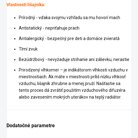
Vlastnosti lišajníka:
Prírodný - vďaka svojmu vzhľadu sa mu hovorí mach
Antistatický - nepriťahuje prach
Antialergický - bezpečný pre deti a domáce zvieratá
Tlmí zvuk
Bezúdržbový - nevyžaduje strihanie ani zálievku, nerastie
Prirodzený vlhkomer – je indikátorom vlhkosti vzduchu v
miestnostiach. Ak máte v miestnosti príliš nízku vlhkosť
vzduchu, lišajník zhrubne a menej pruží. Našťastie sa
tento proces dá zvrátiť použitím vzduchového difuzéra
alebo zavesením mokrých uterákov na teplý radiátor.
Dodatočné parametre