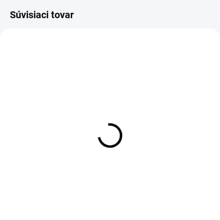
Súvisiaci tovar
SKLADOM
SKLADOM
(1 KS)
Záhradná dekorácia
Kvetináč Ja som Groot VI
Králik s košíkom na
€14,95
chrbte
€33,90
Do košíka
Do košíka