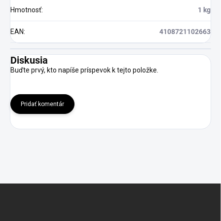
Hmotnosť
:
1 kg
EAN
:
4108721102663
Diskusia
Buďte prvý, kto napíše príspevok k tejto položke.
Pridať komentár
Z
á
p