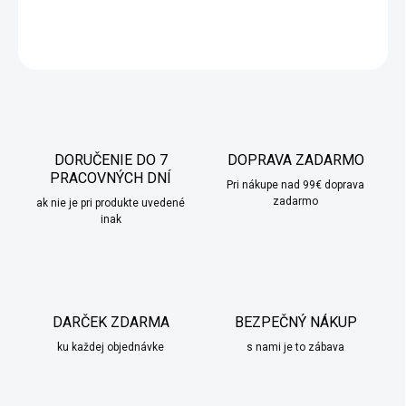
DETAILNÉ INFORMÁCIE
OPÝTAŤ SA
STRÁŽIŤ
DORUČENIE DO 7
DOPRAVA ZADARMO
PRACOVNÝCH DNÍ
Pri nákupe nad 99€ doprava
zadarmo
ak nie je pri produkte uvedené
inak
DARČEK ZDARMA
BEZPEČNÝ NÁKUP
ku každej objednávke
s nami je to zábava