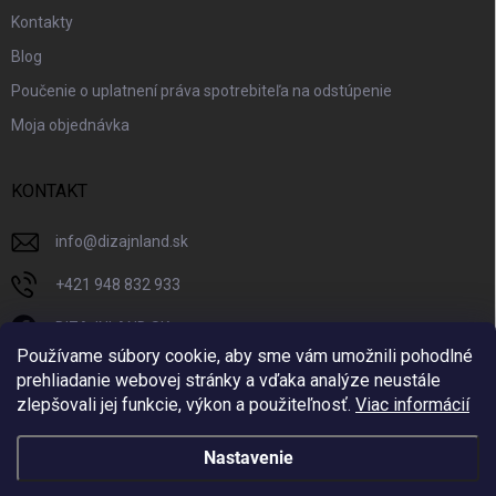
Kontakty
Blog
Poučenie o uplatnení práva spotrebiteľa na odstúpenie
Moja objednávka
KONTAKT
info
@
dizajnland.sk
+421 948 832 933
DIZAJNLAND SK
Používame súbory cookie, aby sme vám umožnili pohodlné
dizajnland.sk/
prehliadanie webovej stránky a vďaka analýze neustále
zlepšovali jej funkcie, výkon a použiteľnosť.
Viac informácií
@dizajnland
Nastavenie