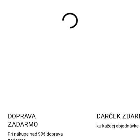
Drevený adventný kalendár
dekorácia, ktorá vám pomôže
vyrobený z dreva a zdobený g
stromčekmi a domčekmi. Po
označovať postupné dni adve
atmosféru. Perfektný spôsob
Štedrého dňa.
DETAILNÉ INFORMÁCIE
DOPRAVA
DARČEK ZDA
ZADARMO
ku každej objednávke
Pri nákupe nad 99€ doprava