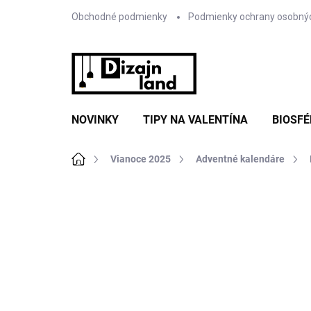
Prejsť
Obchodné podmienky
Podmienky ochrany osobný
na
obsah
NOVINKY
TIPY NA VALENTÍNA
BIOSFÉ
Domov
Vianoce 2025
Adventné kalendáre
Neohodnotené
Podrobnosti hodnote