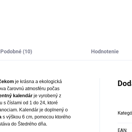
Do košíka
Detail
Podobné (10)
Hodnotenie
mčekom
je krásna a ekologická
Dod
mova čarovnú atmosféru počas
entný kalendár
je vyrobený z
 s číslami od 1 do 24, ktoré
anociam. Kalendár je doplnený o
Kategó
a
s výškou 6 cm, pomocou ktorého
stáva do Štedrého dňa.
EAN
: