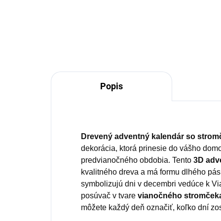
Detail
Popis
Drevený adventný kalendár so stro
dekorácia, ktorá prinesie do vášho do
predvianočného obdobia. Tento
3D adv
kvalitného dreva a má formu dlhého pásu
symbolizujú dni v decembri vedúce k Vi
posúvač v tvare
vianočného stromček
môžete každý deň označiť, koľko dní zo