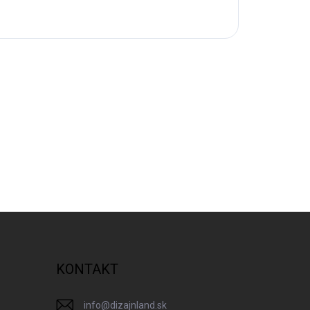
KONTAKT
info
@
dizajnland.sk