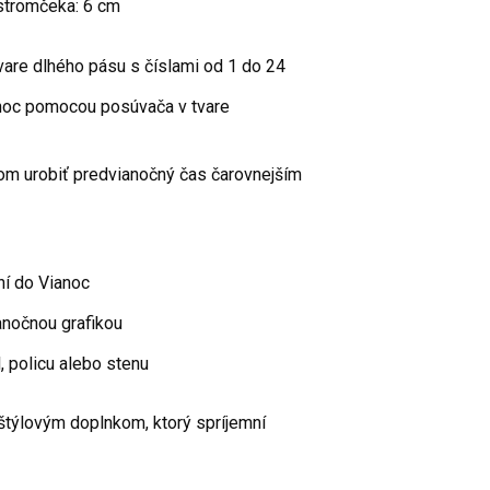
stromčeka: 6 cm
tvare dlhého pásu s číslami od 1 do 24
anoc pomocou posúvača v tvare
om urobiť predvianočný čas čarovnejším
í do Vianoc
anočnou grafikou
, policu alebo stenu
 štýlovým doplnkom, ktorý spríjemní