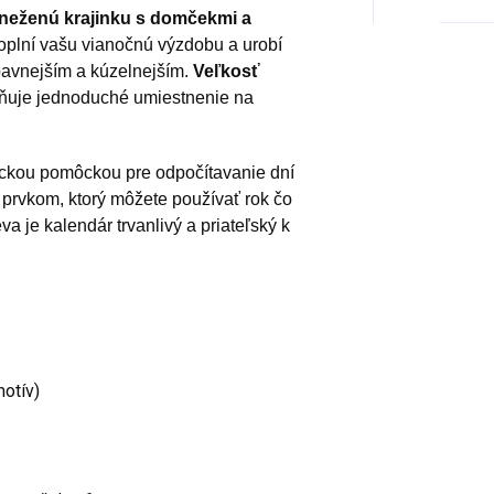
neženú krajinku s domčekmi a
doplní vašu vianočnú výzdobu a urobí
ábavnejším a kúzelnejším.
Veľkosť
ňuje jednoduché umiestnenie na
tickou pomôckou pre odpočítavanie dní
 prvkom, ktorý môžete používať rok čo
va je kalendár trvanlivý a priateľský k
motív)