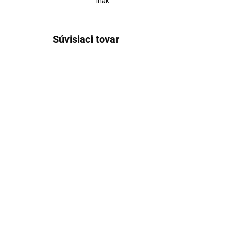
inak
Súvisiaci tovar
2683/BEZ
ZADARMO
SKLADOM
Záhradný veterný mlyn vo
Zá
farbe teak a antracyt
far
135cm
13
€153,95
od
od