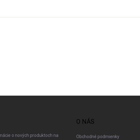
O NÁS
rmácie o nových produktoch na
Obchodné podmienky