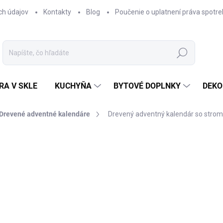
ch údajov
Kontakty
Blog
Poučenie o uplatnení práva spotre
Hľadať
RA V SKLE
KUCHYŇA
BYTOVÉ DOPLNKY
DEKO
Drevené adventné kalendáre
Drevený adventný kalendár so str
nia
€16,95
€6,95
Jednotková
SKLADOM
cena:
−
+