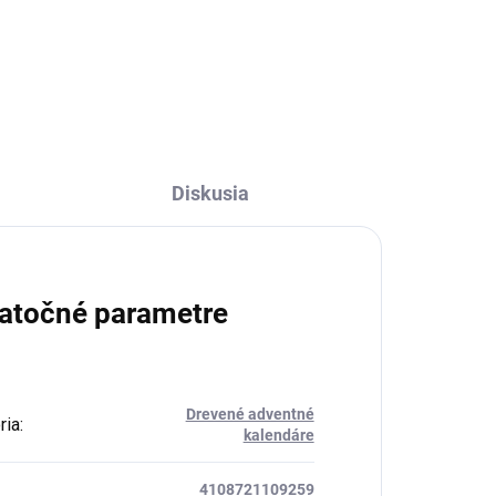
Detail
Diskusia
atočné parametre
Drevené adventné
ria
:
kalendáre
4108721109259