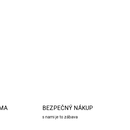
 so stromčekom
je ekologická a štýlová
 odpočítať dni do Vianoc. Tento
3D kalendár
je
rafikou zasneženej krajiny s vianočnými
súvač v podobe
vianočného stromčeka
umožňuje
ntu, čím vytvára magickú predvianočnú
, ako prežiť každý deň decembra v očakávaní
OPÝTAŤ SA
STRÁŽIŤ
RMA
BEZPEČNÝ NÁKUP
s nami je to zábava