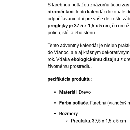
S farebnou potlačou znázorňujúcou
zas
stromčekmi
, tento kalendár dokonale 
odpočítavanie dní pre vaše deti ešte z
preglejky je 37,5 x 1,5 x 5 cm
, čo umož
policu, stôl alebo stenu.
Tento adventný kalendár je nielen prak
do Vianoc, ale aj krásnym dekoratívnym
rok. Vďaka
ekologickému dizajnu
z dre
životnému prostrediu.
pecifikácia produktu:
Materiál
: Drevo
Farba potlače
: Farebná (vianočný 
Rozmery
:
Preglejka: 37,5 x 1,5 x 5 cm