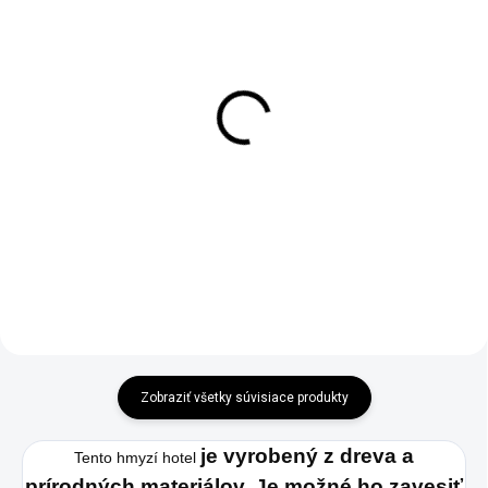
SKLADOM
SKLADOM
Hmyzí hotel 47x29 z
Hmyzí hotel 29x22 žlto
páleného dreva
hnedý
€44,95
€28,95
Do košíka
Do košíka
Zobraziť všetky súvisiace produkty
je vyrobený z dreva a
Tento hmyzí hotel
prírodných materiálov
.
Je možné ho zavesiť