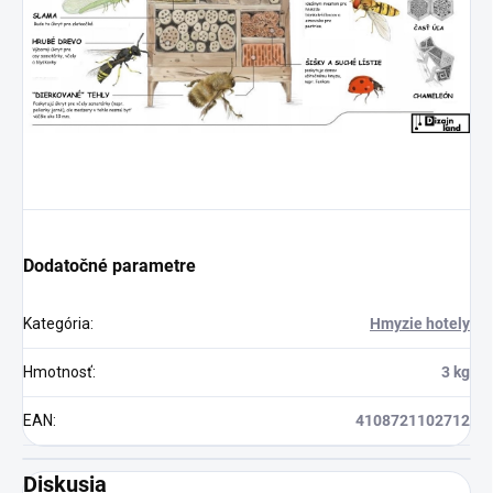
Dodatočné parametre
Kategória
:
Hmyzie hotely
Hmotnosť
:
3 kg
EAN
:
4108721102712
Diskusia