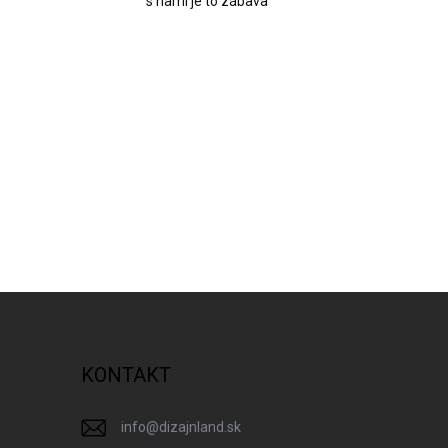
s nami je to zábava
KONTAKT
info
@
dizajnland.sk