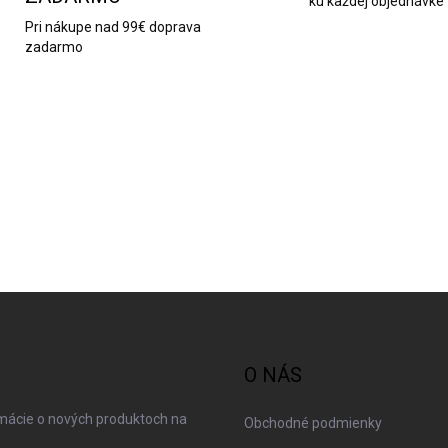
ku každej objednávke
Pri nákupe nad 99€ doprava
zadarmo
O NÁS
rmácie o nových produktoch na
Obchodné podmienky