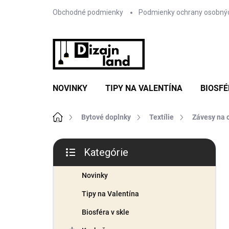
Prejsť
Obchodné podmienky
Podmienky ochrany osobný
na
obsah
NOVINKY
TIPY NA VALENTÍNA
BIOSFÉ
Domov
Bytové doplnky
Textílie
Závesy na 
B
Kategórie
o
Preskočiť
č
kategórie
n
Novinky
ý
Tipy na Valentína
p
a
Biosféra v skle
n