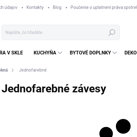
ch údajov
Kontakty
Blog
Poučenie o uplatnení práva spotre
Hľadať
RA V SKLE
KUCHYŇA
BYTOVÉ DOPLNKY
DEKO
okná
Jednofarebné
Jednofarebné závesy