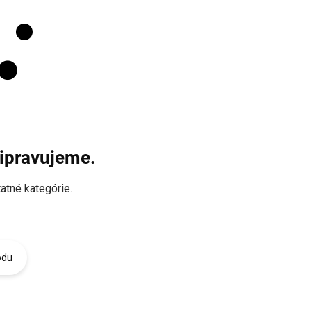
ripravujeme.
atné kategórie.
odu