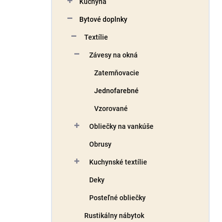
Kuchyňa
e
l
Bytové doplnky
Textílie
Závesy na okná
Zatemňovacie
Jednofarebné
Vzorované
Obliečky na vankúše
Obrusy
Kuchynské textílie
Deky
Posteľné obliečky
Rustikálny nábytok