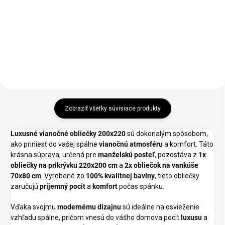
€5,90
od
Detail
Detail
Zobraziť všetky súvisiace produkty
Luxusné vianočné obliečky 200x220
sú dokonalým spôsobom,
ako priniesť do vašej spálne
vianočnú atmosféru
a komfort. Táto
krásna súprava, určená pre
manželskú posteľ
, pozostáva z
1x
obliečky na prikrývku 220x200 cm
a
2x obliečok na vankúše
70x80 cm
. Vyrobené zo
100% kvalitnej bavlny
, tieto obliečky
zaručujú
príjemný pocit
a
komfort
počas spánku.
Vďaka svojmu
modernému dizajnu
sú ideálne na osvieženie
vzhľadu spálne, pričom vnesú do vášho domova pocit
luxusu
a