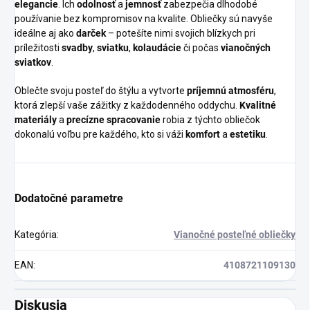
elegancie
. Ich
odolnosť
a
jemnosť
zabezpečia dlhodobé
používanie bez kompromisov na kvalite. Obliečky sú navyše
ideálne aj ako
darček
– potešíte nimi svojich blízkych pri
príležitosti
svadby
,
sviatku
,
kolaudácie
či počas
vianočných
sviatkov
.
Oblečte svoju posteľ do štýlu a vytvorte
príjemnú atmosféru
,
ktorá zlepší vaše zážitky z každodenného oddychu.
Kvalitné
materiály
a
precízne spracovanie
robia z týchto obliečok
dokonalú voľbu pre každého, kto si váži
komfort
a
estetiku
.
Dodatočné parametre
Kategória
:
Vianočné posteľné obliečky
EAN
:
4108721109130
Diskusia