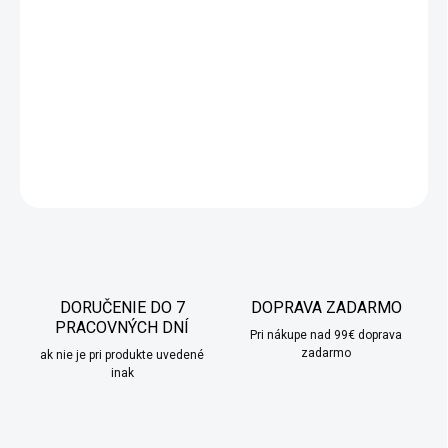
Luxusné vianočné obliečky 200x220
z
kvalitnej bavlny
sú
ideálnym darčekom pre
spálňu
alebo izbu
teenagerov
. Ich
moderný dizajn
premení váš priestor a dodá mu
jedinečnú
atmosféru
. Perfektné na
sviatky
,
svadobné dary
či
kolaudácie
.
DETAILNÉ INFORMÁCIE
OPÝTAŤ SA
STRÁŽIŤ
DORUČENIE DO 7
DOPRAVA ZADARMO
PRACOVNÝCH DNÍ
Pri nákupe nad 99€ doprava
zadarmo
ak nie je pri produkte uvedené
inak