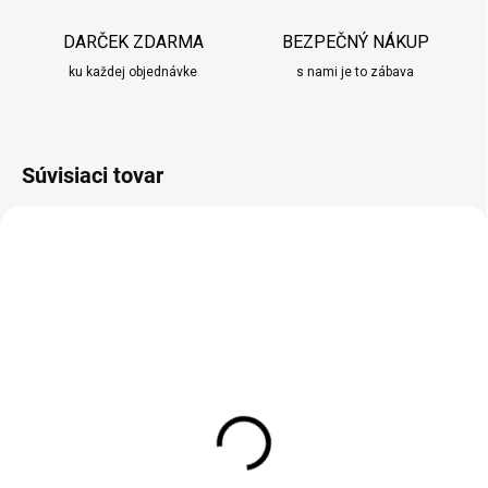
DARČEK ZDARMA
BEZPEČNÝ NÁKUP
ku každej objednávke
s nami je to zábava
Súvisiaci tovar
VYPREDANÉ
SKLADOM
Červené vianočné
Obliečka na vankúš
posteľné obliečky
modrej a zelenej farby s
listami
€34,95
od