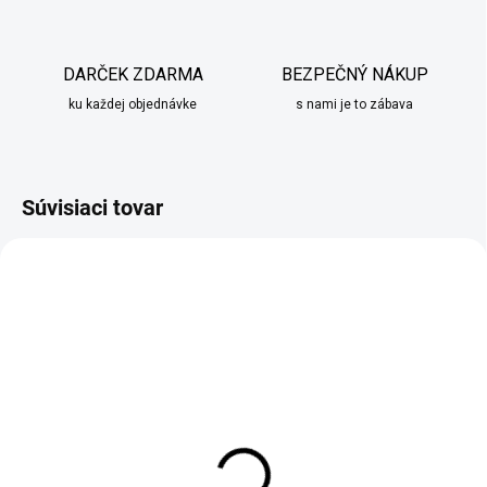
DARČEK ZDARMA
BEZPEČNÝ NÁKUP
ku každej objednávke
s nami je to zábava
Súvisiaci tovar
SKLADOM
SKLADOM
Obliečka na vankúš
Obliečka na vankúš
tmavo modrá
červená