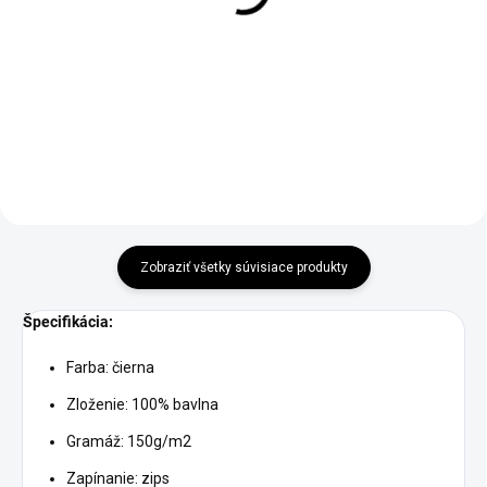
€8,50
€8,50
od
od
Detail
Detail
Zobraziť všetky súvisiace produkty
Špecifikácia:
Farba: čierna
Zloženie: 100% bavlna
Gramáž: 150g/m2
Zapínanie: zips