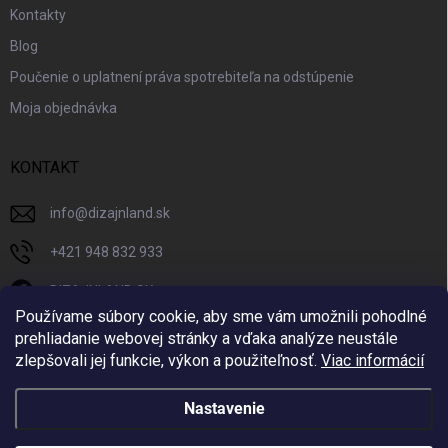
Kontakty
Blog
Poučenie o uplatnení práva spotrebiteľa na odstúpenie
Moja objednávka
KONTAKT
info
@
dizajnland.sk
+421 948 832 933
DIZAJNLAND SK
Používame súbory cookie, aby sme vám umožnili pohodlné
dizajnland.sk/
prehliadanie webovej stránky a vďaka analýze neustále
zlepšovali jej funkcie, výkon a použiteľnosť.
Viac informácií
@dizajnland
Nastavenie