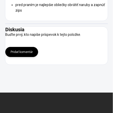
pred praním je najlepšie obliečky obrátiť naruby a zapnúť
zips
Diskusia
Buďte prvý, kto napíše príspevok k tejto položke.
Pridať komentár
Z
á
p
ä