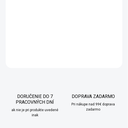
−
+
Pridať do košíka
Mäkké bavlnené obliečky na vankúš v čiernej farbe vyrobené z
najkvalitnejšieho materiálu. Produkt je určený pre ľudí, ktorí si
cenia pokojný a pohodlný spánok. Dostupné v rôznych
veľkostiach.
DETAILNÉ INFORMÁCIE
OPÝTAŤ SA
STRÁŽIŤ
DORUČENIE DO 7
DOPRAVA ZADARMO
PRACOVNÝCH DNÍ
Pri nákupe nad 99€ doprava
zadarmo
ak nie je pri produkte uvedené
inak