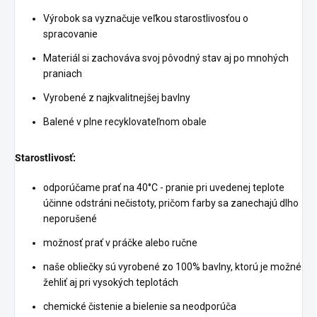
Výrobok sa vyznačuje veľkou starostlivosťou o
spracovanie
Materiál si zachováva svoj pôvodný stav aj po mnohých
praniach
Vyrobené z najkvalitnejšej bavlny
Balené v plne recyklovateľnom obale
Starostlivosť:
odporúčame prať na 40°C - pranie pri uvedenej teplote
účinne odstráni nečistoty, pričom farby sa zanechajú dlho
neporušené
možnosť prať v práčke alebo ručne
naše obliečky sú vyrobené zo 100% bavlny, ktorú je možné
žehliť aj pri vysokých teplotách
chemické čistenie a bielenie sa neodporúča