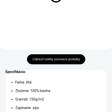
€8,50
€8,50
od
od
Detail
Detail
Zobraziť všetky súvisiace produkty
Špecifikácia:
Farba: žltá
Zloženie: 100% bavlna
Gramáž: 150g/m2
Zapínanie: zips