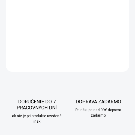
−
+
Pridať do košíka
Mäkké bavlnené obliečky na vankúš v žltej farbe vyrobené z
najkvalitnejšieho materiálu. Produkt je určený pre ľudí, ktorí si
cenia pokojný a pohodlný spánok. Dostupné v rôznych
veľkostiach.
DETAILNÉ INFORMÁCIE
OPÝTAŤ SA
STRÁŽIŤ
DORUČENIE DO 7
DOPRAVA ZADARMO
PRACOVNÝCH DNÍ
Pri nákupe nad 99€ doprava
zadarmo
ak nie je pri produkte uvedené
inak