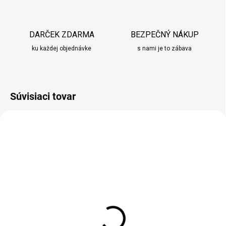
DARČEK ZDARMA
BEZPEČNÝ NÁKUP
ku každej objednávke
s nami je to zábava
Súvisiaci tovar
SKLADOM
SKLADOM
Obliečka na vankúš
Obliečka na vankúš
ružová
bordová