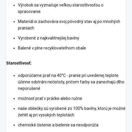
Výrobok sa vyznačuje veľkou starostlivosťou o
spracovanie
Materiál si zachováva svoj pôvodný stav aj po mnohých
praniach
Vyrobené z najkvalitnejšej bavlny
Balené v plne recyklovateľnom obale
Starostlivosť:
odporúčame prať na 40°C - pranie pri uvedenej teplote
účinne odstráni nečistoty, pričom farby sa zanechajú dlho
neporušené
možnosť prať v práčke alebo ručne
naše obliečky sú vyrobené zo 100% bavlny, ktorú je možné
žehliť aj pri vysokých teplotách
chemické čistenie a bielenie sa neodporúča