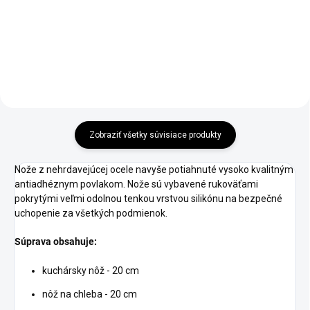
Do košíka
Do košíka
Zobraziť všetky súvisiace produkty
Nože z nehrdavejúcej ocele navyše potiahnuté vysoko kvalitným
antiadhéznym povlakom. Nože sú vybavené rukoväťami
pokrytými veľmi odolnou tenkou vrstvou silikónu na bezpečné
uchopenie za všetkých podmienok.
Súprava obsahuje:
kuchársky nôž - 20 cm
nôž na chleba - 20 cm