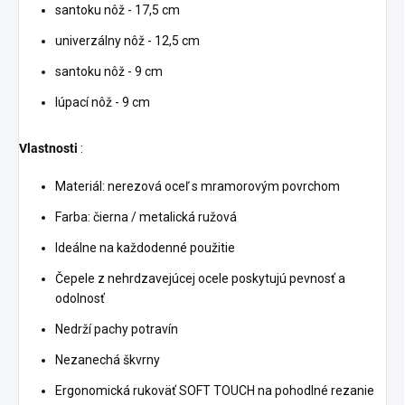
santoku nôž - 17,5 cm
univerzálny nôž - 12,5 cm
santoku nôž - 9 cm
lúpací nôž - 9 cm
Vlastnosti
:
Materiál: nerezová oceľ s mramorovým povrchom
Farba: čierna / metalická ružová
Ideálne na každodenné použitie
Čepele z nehrdzavejúcej ocele poskytujú pevnosť a
odolnosť
Nedrží pachy potravín
Nezanechá škvrny
Ergonomická rukoväť SOFT TOUCH na pohodlné rezanie