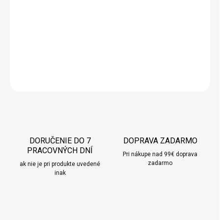
Sada 6 ks nožov zo série Rose od Berlinger Haus.
Určené sú na
porcovanie mäsa a rýb, krájanie chleba a šúpanie a sekanie
zeleniny.
DETAILNÉ INFORMÁCIE
OPÝTAŤ SA
STRÁŽIŤ
DORUČENIE DO 7
DOPRAVA ZADARMO
PRACOVNÝCH DNÍ
Pri nákupe nad 99€ doprava
zadarmo
ak nie je pri produkte uvedené
inak