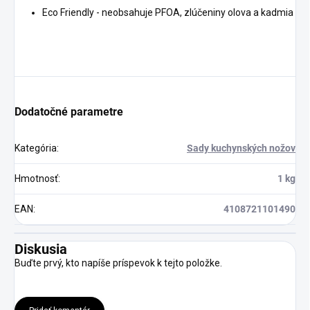
Eco Friendly - neobsahuje PFOA, zlúčeniny olova a kadmia
Dodatočné parametre
Kategória
:
Sady kuchynských nožov
Hmotnosť
:
1 kg
EAN
:
4108721101490
Diskusia
Buďte prvý, kto napíše príspevok k tejto položke.