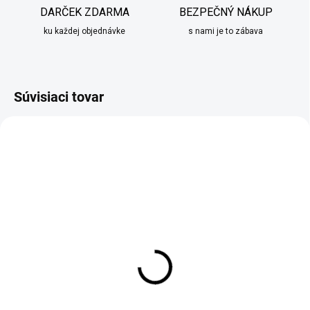
DARČEK ZDARMA
BEZPEČNÝ NÁKUP
ku každej objednávke
s nami je to zábava
Súvisiaci tovar
SKLADOM
DO 10 PRACOVNÝCH DNÍ
Sada nožov v stojane
Sada nožov 5ks Prestige
5ks Edel Hoff šedá
čierna
€45,90
€63,90