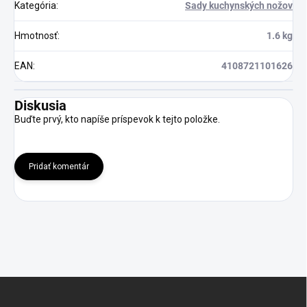
Kategória
:
Sady kuchynských nožov
Hmotnosť
:
1.6 kg
EAN
:
4108721101626
Diskusia
Buďte prvý, kto napíše príspevok k tejto položke.
Pridať komentár
Z
á