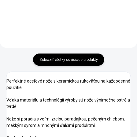
Do košíka
Do košíka
Zobraziť všetky súvisiace produkty
Perfektné oceľové nože s keramickou rukoväťou na každodenné
použitie.
Vďaka materiálu a technológii výroby sú nože výnimočne ostré a
tvrdé.
Nože si poradia s veľmi zrelou paradajkou, pečeným chlebom,
mäkkým syrom a mnohými ďalšími produktmi.