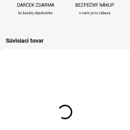
DARČEK ZDARMA
BEZPEČNÝ NÁKUP
ku každej objednávke
s nami je to zábava
Súvisiaci tovar
SKLADOM
SKLADOM
Sada nožov v stojane
Sada nožov 6ks
5ks Edenberg čierna
Berlinger Haus ružovo
čierna
€46,90
€27,90