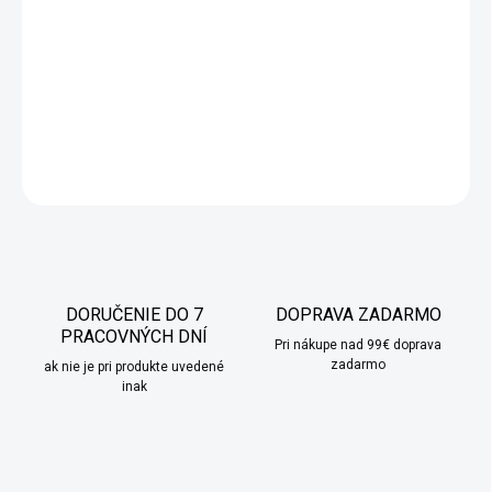
Súprava piatich kuchynských nožov na rôzne účely v praktickom
magnetickom stojane. Nože sa perfektne hodia na každodenné
použitie.
DETAILNÉ INFORMÁCIE
OPÝTAŤ SA
STRÁŽIŤ
DORUČENIE DO 7
DOPRAVA ZADARMO
PRACOVNÝCH DNÍ
Pri nákupe nad 99€ doprava
zadarmo
ak nie je pri produkte uvedené
inak