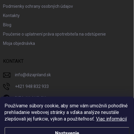
Podmienky ochrany osobných údajov
Kontakty
Blog
Poučenie o uplatnení práva spotrebiteľa na odstúpenie
Moja objednávka
KONTAKT
info
@
dizajnland.sk
+421 948 832 933
DIZAJNLAND SK
Používame súbory cookie, aby sme vám umožnili pohodlné
dizajnland.sk/
prehliadanie webovej stránky a vďaka analýze neustále
zlepšovali jej funkcie, výkon a použiteľnosť.
Viac informácií
@dizajnland
Nastavenie