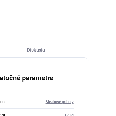
Do košíka
Diskusia
atočné parametre
ria
:
Steakové príbory
osť
:
0.7 kg