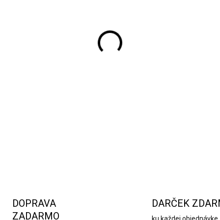
Tieto steakové príbory sú 
nielen funkčným, ale aj mi
grilovania.
Presvedčte sa sa
atraktívnych produktov. Prí
Špeciálna úprava drevených r
nárazom a vysokým teplotám
pri každej špeciálnej prílež
Vďaka procesu kalenia zostá
DETAILNÉ INFORMÁCIE
DOPRAVA
DARČEK ZDA
ZADARMO
ku každej objednávke