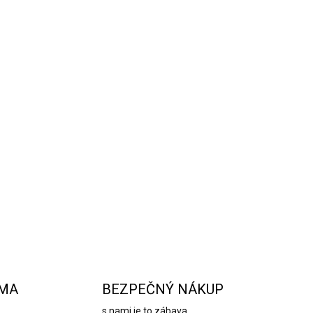
vďaka príjemnému dotyku a atraktívnemu dizajnu
moriadne štýlovým doplnkom
mi o vysokej kvalite týchto odolných a
bor spája moderný dizajn s praktickosťou.
ukovätí robí príbory z tejto rady odolný voči
. Používajú sa v každodennom živote, ako aj
itosti. Výrobky sú vhodné do umývačky riadu.
vajú čepele nožov dlho ostré.
OPÝTAŤ SA
STRÁŽIŤ
RMA
BEZPEČNÝ NÁKUP
s nami je to zábava