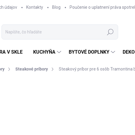
ch údajov
Kontakty
Blog
Poučenie o uplatnení práva spotre
Hľadať
RA V SKLE
KUCHYŇA
BYTOVÉ DOPLNKY
DEKO
ory
Steakové príbory
Steakový príbor pre 6 osôb Tramontina 
nia
€89,90
Jednotková
SKLADOM
cena:
−
+