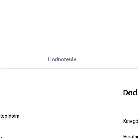
Do košíka
Do košíka
Hodnotenie
Dod
 teplotám
Kategó
Hmotn