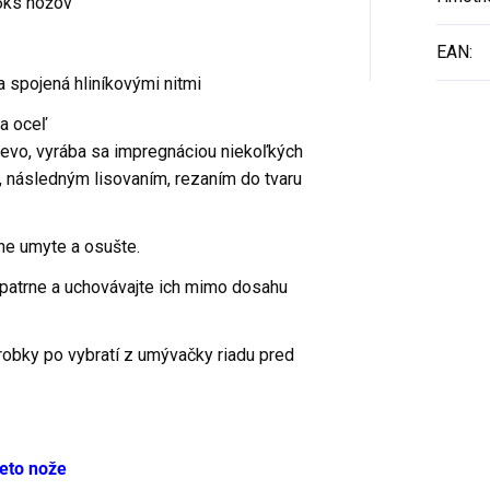
6ks nožov
EAN
:
 spojená hliníkovými nitmi
a oceľ
evo, vyrába sa impregnáciou niekoľkých
, následným lisovaním, rezaním do tvaru
ne umyte a osušte.
patrne a uchovávajte ich mimo dosahu
ýrobky po vybratí z umývačky riadu pred
ieto nože