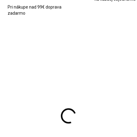
Pri nákupe nad 99€ doprava
zadarmo
AKCIA
2600
SKLADOM
SKL
za príbor pre 4 osoby
Sada nožov v stojane 
amontina tmavý
Elitehoff hnedo čierna
3,90
€29,90