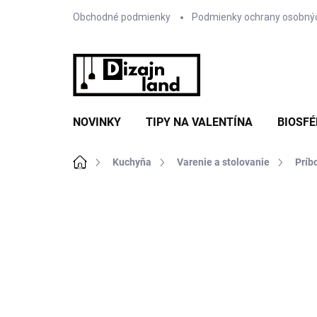
Prejsť
Obchodné podmienky
Podmienky ochrany osobný
na
obsah
NOVINKY
TIPY NA VALENTÍNA
BIOSFÉ
Domov
Kuchyňa
Varenie a stolovanie
Príb
Neohodnotené
Podrobnosti hodnote