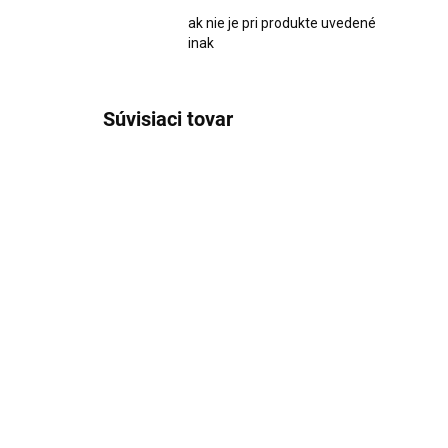
ak nie je pri produkte uvedené
inak
Súvisiaci tovar
AKCIA
2599
SKLADOM
Steakový príbor pre 6
Piz
osôb Tramontina tmavý
Tr
€69,90
€7