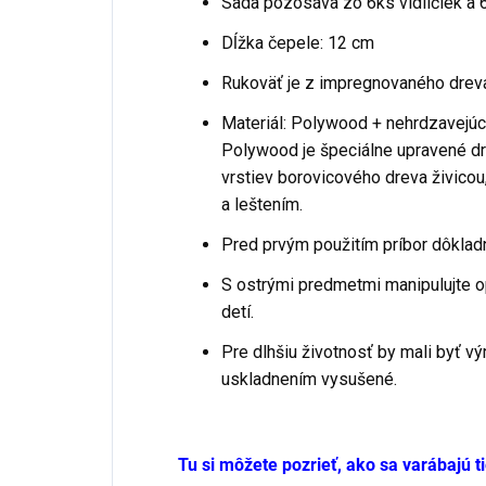
Sada pozosáva zo 6ks vidličiek a 
Dĺžka čepele: 12 cm
Rukoväť je z impregnovaného dreva
Materiál: Polywood + nehrdzavejúc
Polywood je špeciálne upravené dr
vrstiev borovicového dreva živicou
a leštením.
Pred prvým použitím príbor dôklad
S ostrými predmetmi manipulujte o
detí.
Pre dlhšiu životnosť by mali byť v
uskladnením vysušené.
Tu si môžete pozrieť, ako sa varábajú t