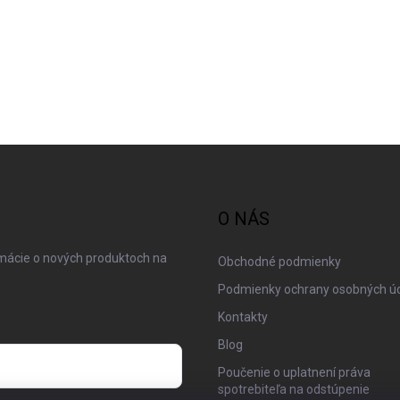
O NÁS
rmácie o nových produktoch na
Obchodné podmienky
Podmienky ochrany osobných ú
Kontakty
Blog
Poučenie o uplatnení práva
spotrebiteľa na odstúpenie