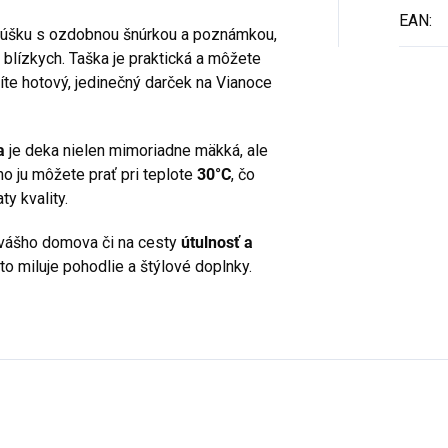
EAN
:
ecúšku s ozdobnou šnúrkou a poznámkou,
 blízkych. Taška je praktická a môžete
ríte hotový, jedinečný darček na Vianoce
a
je deka nielen mimoriadne mäkká, ale
ho ju môžete prať pri teplote
30°C
, čo
ty kvality.
 vášho domova či na cesty
útulnosť a
to miluje pohodlie a štýlové doplnky.