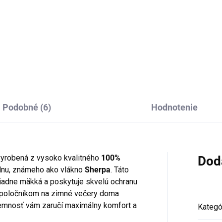
6,95
Do košíka
Do košíka
Podobné (6)
Hodnotenie
vyrobená z vysoko kvalitného
100%
Dod
 vlnu, známeho ako vlákno
Sherpa
. Táto
iadne mäkká a poskytuje skvelú ochranu
spoločníkom na zimné večery doma
 jemnosť vám zaručí maximálny komfort a
Kategó