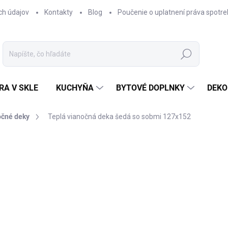
ch údajov
Kontakty
Blog
Poučenie o uplatnení práva spotre
Hľadať
RA V SKLE
KUCHYŇA
BYTOVÉ DOPLNKY
DEKO
očné deky
Teplá vianočná deka šedá so sobmi 127x152
nia
€39,95
€34,95
Jednotková
SKLADOM
cena:
−
+