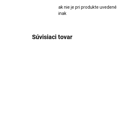
ak nie je pri produkte uvedené
inak
Súvisiaci tovar
1325
SKLADOM
Vianočná deka šedo biela
Če
so
€69,95
16