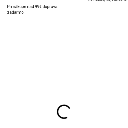
Pri nákupe nad 99€ doprava
zadarmo
9034
SKLADOM
SKL
rvená vianočná deka
Teplá vianočná deka s
 sobmi a vločkami
stromčekami 200x220
0x200
€29,95