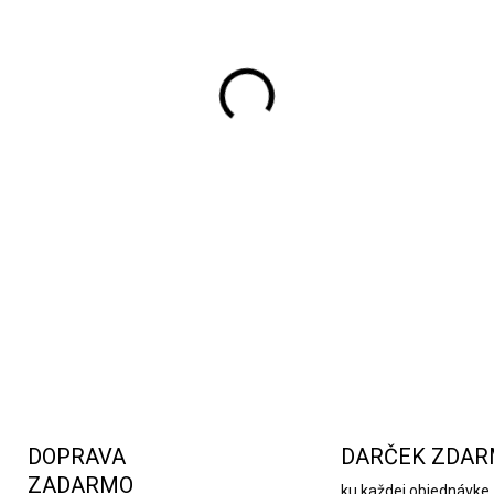
Teplá vianočná deka šedá s
vlákien Sherpa, ktoré imitujú
pred chladom. Ideálna na dom
zabalanie počas zimných dní
previazanom šnúrkou, je per
ďalšie drobnosti.
DETAILNÉ INFORMÁCIE
DOPRAVA
DARČEK ZDA
ZADARMO
ku každej objednávke