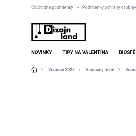
Prejsť
Obchodné podmienky
Podmienky ochrany osobný
na
obsah
NOVINKY
TIPY NA VALENTÍNA
BIOSFÉ
Domov
Vianoce 2025
Vianočný textil
Vian
Neohodnotené
Podrobnosti hodnote