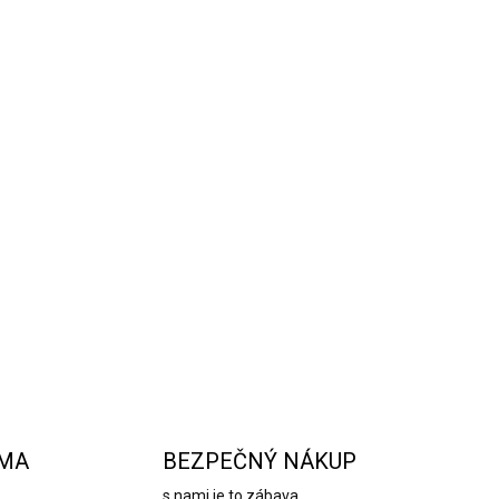
o sobmi
je vyrobená z mimoriadne mäkkých
 prírodnú ovčiu vlnu a poskytujú dokonalú ochranu
a aj na cesty, deka je skvelá pre pohodlné
. Zabalená v štýlovom látkovom vrecúšku,
fektným darčekom, ktorý môžete ešte obohatiť o
OPÝTAŤ SA
STRÁŽIŤ
RMA
BEZPEČNÝ NÁKUP
s nami je to zábava