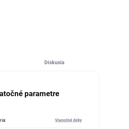
€22,95
Do košíka
Diskusia
atočné parametre
ria
:
Vianočné deky