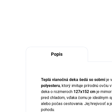
€2
Do košíka
Popis
Teplá vianočná deka šedá so sobmi
je 
polyesteru
, ktorý imituje prírodnú ovčiu
deka o rozmeroch
127x152 cm
je mimor
pred chladom, vďaka čomu je ideálnym 
alebo počas cestovania. Jej hrejivosť a
pohodu.