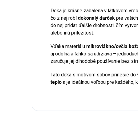
Deka je krásne zabalená v látkovom vr
čo z nej robí
dokonalý darček
pre vašich
do nej pridať ďalšie drobnosti, čím vytvo
alebo inú príležitosť.
Vďaka materiálu
mikrovlákno/ovčia kož
aj odolná a ľahko sa udržiava – jednoduc
zaručuje jej dlhodobé používanie bez stra
Táto deka s motívom sobov prinesie do
teplo
a je ideálnou voľbou pre každého, k