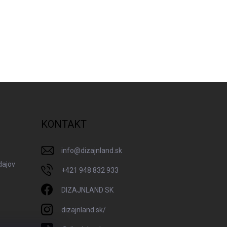
KONTAKT
info
@
dizajnland.sk
dajov
+421 948 832 933
DIZAJNLAND SK
dizajnland.sk/