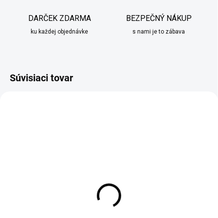
DARČEK ZDARMA
BEZPEČNÝ NÁKUP
ku každej objednávke
s nami je to zábava
Súvisiaci tovar
AKCIA
NOVINKA
MOMENTÁLNE NEDOSTUPNÉ
SKLADOM
Vianočné pánske tričko
Vianočný behúň zelený s
Grinch červené
trpaslíkmi
€20,95
€9,95
od