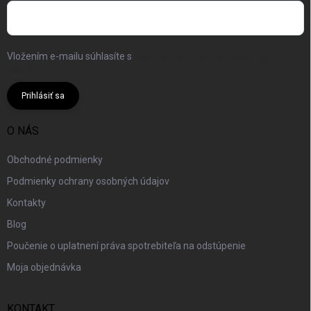
Vložením e-mailu súhlasíte s
podmienkami ochrany osobných
údajov
Prihlásiť sa
O NÁS
Obchodné podmienky
Podmienky ochrany osobných údajov
Kontakty
Blog
Poučenie o uplatnení práva spotrebiteľa na odstúpenie
Moja objednávka
KONTAKT