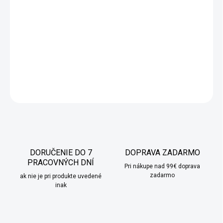
Tričko vytvorené pre všetkých fanúšikov Grincha! Pretože v
každom z nás je predsa dobro, nie?
DETAILNÉ INFORMÁCIE
OPÝTAŤ SA
STRÁŽIŤ
DORUČENIE DO 7
DOPRAVA ZADARMO
PRACOVNÝCH DNÍ
Pri nákupe nad 99€ doprava
zadarmo
ak nie je pri produkte uvedené
inak