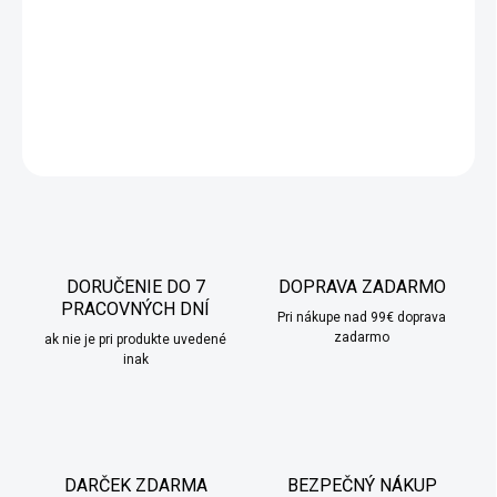
kancelária sa prevonia krásnou vôňou.
DETAILNÉ INFORMÁCIE
OPÝTAŤ SA
STRÁŽIŤ
DORUČENIE DO 7
DOPRAVA ZADARMO
PRACOVNÝCH DNÍ
Pri nákupe nad 99€ doprava
zadarmo
ak nie je pri produkte uvedené
inak
DARČEK ZDARMA
BEZPEČNÝ NÁKUP