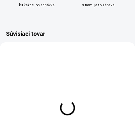
ku každej objednávke
s nami je to zábava
Súvisiaci tovar
SKLADOM
SKLADOM
Vonná sviečka Yankee
Vonná sviečka Yankee
Candle v skle s vekom
Candle v skle s vekom
Water Garden 411g
Mango Ice Cream 411g
€32,90
€34,90