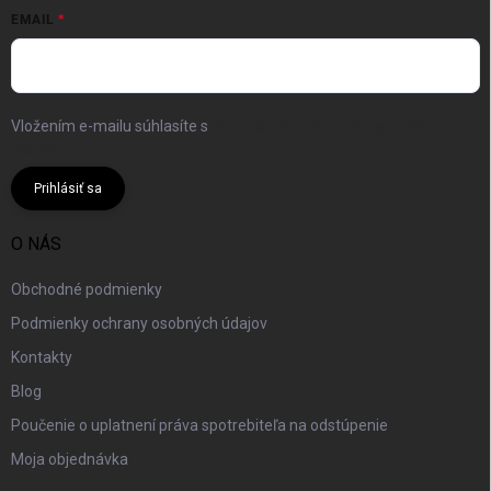
EMAIL
Vložením e-mailu súhlasíte s
podmienkami ochrany osobných
údajov
Prihlásiť sa
O NÁS
Obchodné podmienky
Podmienky ochrany osobných údajov
Kontakty
Blog
Poučenie o uplatnení práva spotrebiteľa na odstúpenie
Moja objednávka