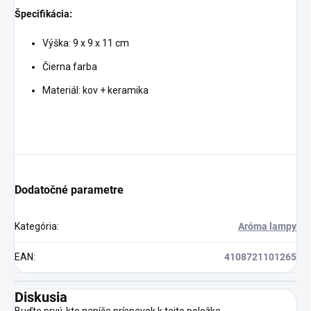
Špecifikácia:
Výška: 9 x 9 x 11 cm
Čierna farba
Materiál: kov + keramika
Dodatočné parametre
Kategória
:
Aróma lampy
EAN
:
4108721101265
Diskusia