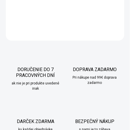
každého typu interiéru a dodá útulnú atmosféru a jedinečnú
atmosféru.
DETAILNÉ INFORMÁCIE
OPÝTAŤ SA
STRÁŽIŤ
DORUČENIE DO 7
DOPRAVA ZADARMO
PRACOVNÝCH DNÍ
Pri nákupe nad 99€ doprava
zadarmo
ak nie je pri produkte uvedené
inak
DARČEK ZDARMA
BEZPEČNÝ NÁKUP
ku každej objednávke
s nami je to zábava