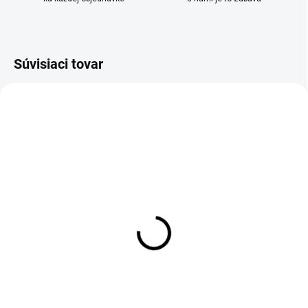
Súvisiaci tovar
SKLADOM
SKLADOM
Nástenná lampa Light
Rustikálny nočný stolík v
čierna
hnedej farbe 40x30x75
€49,90
€73,90
Do košíka
Do košíka