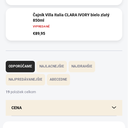
Čajník Villa Italia CLARA IVORY bielo zlatý
850ml
VYPREDANÉ
€89,95
R
a
ODPORÚČAME
NAJLACNEJŠIE
NAJDRAHŠIE
d
e
NAJPREDÁVANEJŠIE
ABECEDNE
n
i
19
položiek celkom
e
p
CENA
r
o
d
V