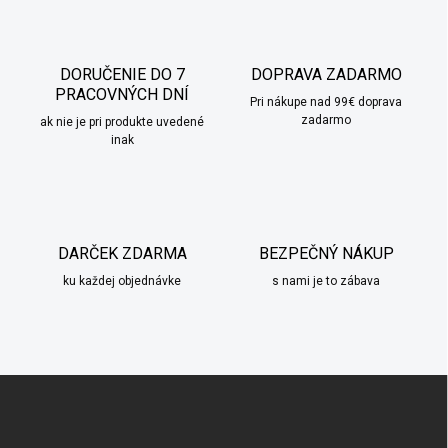
o
i
e
v
p
a
r
DORUČENIE DO 7
DOPRAVA ZADARMO
n
v
PRACOVNÝCH DNÍ
i
Pri nákupe nad 99€ doprava
k
zadarmo
ak nie je pri produkte uvedené
e
y
inak
v
ý
p
i
s
u
DARČEK ZDARMA
BEZPEČNÝ NÁKUP
ku každej objednávke
s nami je to zábava
Z
á
p