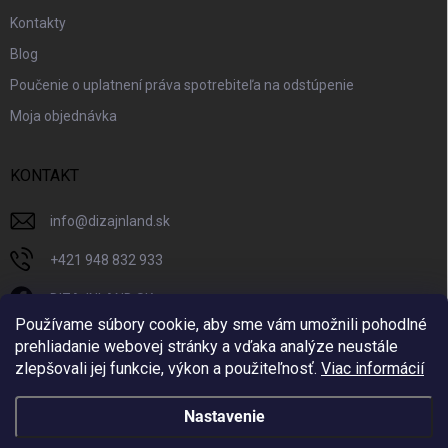
Kontakty
Blog
Poučenie o uplatnení práva spotrebiteľa na odstúpenie
Moja objednávka
KONTAKT
info
@
dizajnland.sk
+421 948 832 933
DIZAJNLAND SK
Používame súbory cookie, aby sme vám umožnili pohodlné
dizajnland.sk/
prehliadanie webovej stránky a vďaka analýze neustále
zlepšovali jej funkcie, výkon a použiteľnosť.
Viac informácií
@dizajnland
Nastavenie