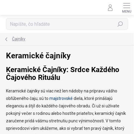
Prejsť
na
obsah
Hľadať
Čajníky
Keramické čajníky
Keramické Čajníky: Srdce Každého
Čajového Rituálu
Keramické čajníky sú viac než len nádoby na prípravu vášho
obľúbeného čaju; sú to
majstrovské
diela, ktoré prinášajú
eleganciu a štýl do každého čajového obradu. Či už si užívate
pokojný večer s rodinou alebo hostíte priateľov, keramický čajník
zaručene pridá vášmu stretnutiu punc výnimočnosti. V tomto
sprievodcovi vám ukážeme, ako si vybrať ten pravý čajník, ktorý