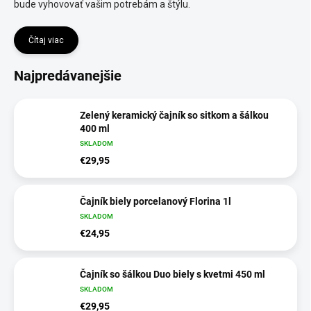
bude vyhovovať vašim potrebám a štýlu.
Čítaj viac
Najpredávanejšie
Zelený keramický čajník so sitkom a šálkou
400 ml
SKLADOM
€29,95
Čajník biely porcelanový Florina 1l
SKLADOM
€24,95
Čajník so šálkou Duo biely s kvetmi 450 ml
SKLADOM
€29,95