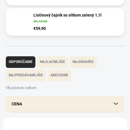
Liatinový čajník so sitkom zelený 1,1l
SKLADOM
€59,90
R
a
ODPORÚČAME
NAJLACNEJŠIE
NAJDRAHŠIE
d
e
NAJPREDÁVANEJŠIE
ABECEDNE
n
i
15
položiek celkom
e
p
CENA
r
o
d
V
u
ý