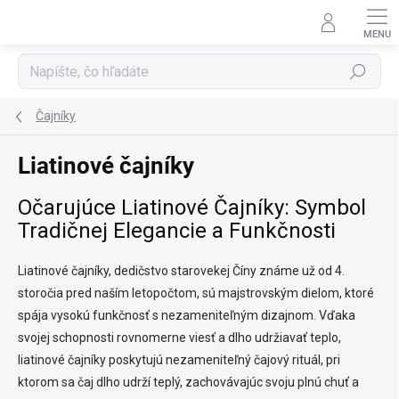
Prejsť
na
obsah
Hľadať
Čajníky
Liatinové čajníky
Očarujúce Liatinové Čajníky: Symbol
Tradičnej Elegancie a Funkčnosti
Liatinové čajníky, dedičstvo starovekej Číny známe už od 4.
storočia pred naším letopočtom, sú majstrovským dielom, ktoré
spája vysokú funkčnosť s nezameniteľným dizajnom. Vďaka
svojej schopnosti rovnomerne viesť a dlho udržiavať teplo,
liatinové čajníky poskytujú nezameniteľný čajový rituál, pri
ktorom sa čaj dlho udrží teplý, zachovávajúc svoju plnú chuť a