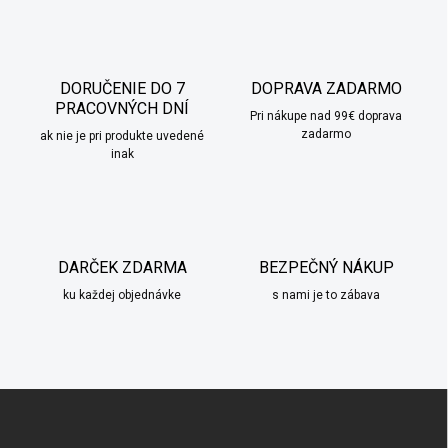
k
c
o
i
e
v
p
a
r
DORUČENIE DO 7
DOPRAVA ZADARMO
n
v
PRACOVNÝCH DNÍ
i
Pri nákupe nad 99€ doprava
k
zadarmo
ak nie je pri produkte uvedené
e
y
inak
v
ý
p
i
s
u
DARČEK ZDARMA
BEZPEČNÝ NÁKUP
ku každej objednávke
s nami je to zábava
Z
á
p