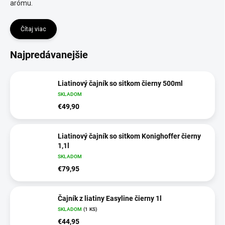
arómu.
Čítaj viac
Najpredávanejšie
Liatinový čajník so sitkom čierny 500ml
SKLADOM
€49,90
Liatinový čajník so sitkom Konighoffer čierny
1,1l
SKLADOM
€79,95
Čajník z liatiny Easyline čierny 1l
SKLADOM
(1 KS)
€44,95