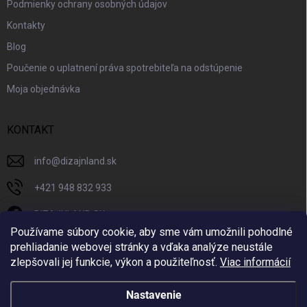
Podmienky ochrany osobných údajov
Kontakty
Blog
Poučenie o uplatnení práva spotrebiteľa na odstúpenie
Moja objednávka
KONTAKT
info
@
dizajnland.sk
+421 948 832 933
DIZAJNLAND SK
Používame súbory cookie, aby sme vám umožnili pohodlné
dizajnland.sk/
prehliadanie webovej stránky a vďaka analýze neustále
zlepšovali jej funkcie, výkon a použiteľnosť.
Viac informácií
@dizajnland
Nastavenie